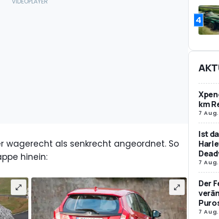
4
AKT
Xpeng
km R
7 Aug.
Ist d
er wagerecht als senkrecht angeordnet. So
Harle
Dead
appe hinein:
7 Aug.
Der F
verän
Puro
7 Aug.