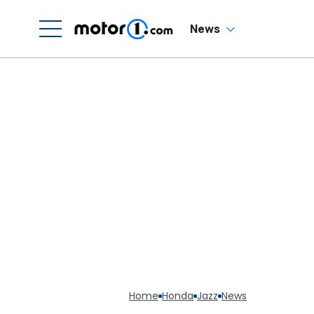
News
Home
Honda
Jazz
News