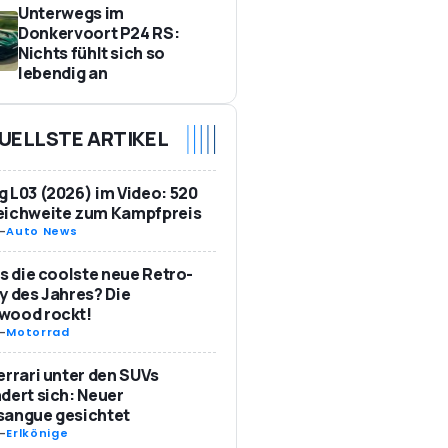
Unterwegs im
Donkervoort P24 RS:
Nichts fühlt sich so
lebendig an
UELLSTE ARTIKEL
 L03 (2026) im Video: 520
eichweite zum Kampfpreis
-
Auto News
as die coolste neue Retro-
y des Jahres? Die
wood rockt!
-
Motorrad
errari unter den SUVs
dert sich: Neuer
sangue gesichtet
-
Erlkönige