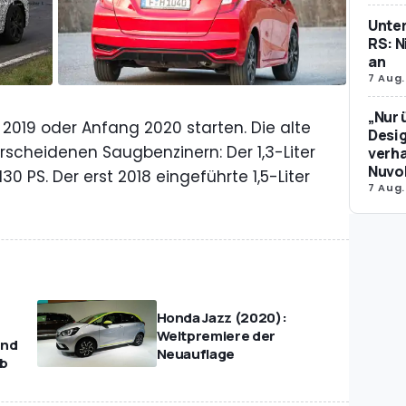
Unte
RS: N
an
7 Aug.
„Nur 
 2019 oder Anfang 2020 starten. Die alte
Desig
rscheidenen Saugbenzinern: Der 1,3-Liter
verha
Nuvol
 130 PS. Der erst 2018 eingeführte 1,5-Liter
7 Aug.
Honda Jazz (2020):
Weltpremiere der
und
Neuauflage
eb