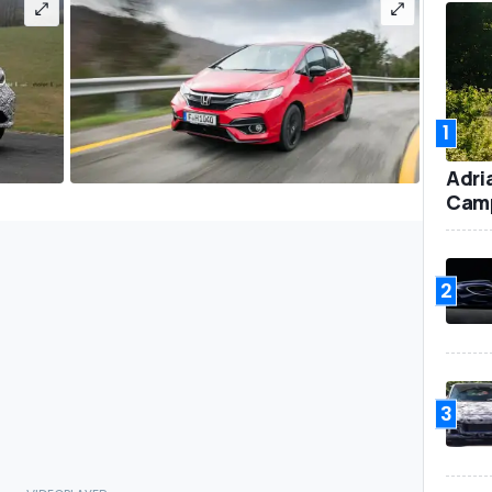
1
Adri
Camp
2
3