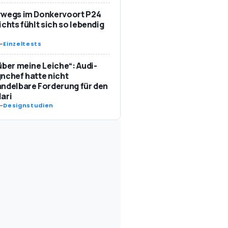
rwegs im Donkervoort P24
ichts fühlt sich so lebendig
-
Einzeltests
über meine Leiche“: Audi-
nchef hatte nicht
ndelbare Forderung für den
ari
-
Designstudien