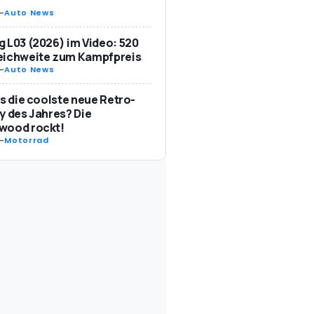
-
Auto News
 L03 (2026) im Video: 520
eichweite zum Kampfpreis
-
Auto News
as die coolste neue Retro-
y des Jahres? Die
wood rockt!
-
Motorrad