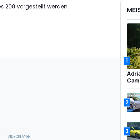
s 208 vorgestellt werden.
MEI
1
Adri
Camp
2
3