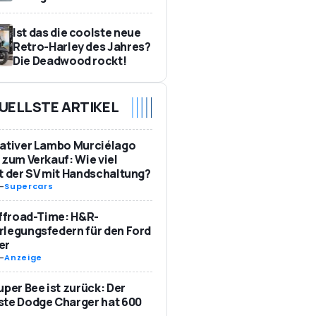
Ist das die coolste neue
Retro-Harley des Jahres?
Die Deadwood rockt!
UELLSTE ARTIKEL
ativer Lambo Murciélago
 zum Verkauf: Wie viel
t der SV mit Handschaltung?
-
Supercars
Offroad-Time: H&R-
legungsfedern für den Ford
er
-
Anzeige
uper Bee ist zurück: Der
te Dodge Charger hat 600