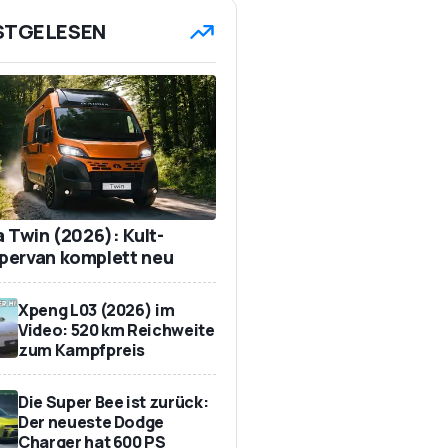
STGELESEN
a Twin (2026): Kult-
ervan komplett neu
Xpeng L03 (2026) im
Video: 520 km Reichweite
zum Kampfpreis
Die Super Bee ist zurück:
Der neueste Dodge
Charger hat 600 PS