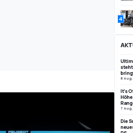
4
AKT
Ultim
steht
bring
8 Aug.
It’s 
Höher
Rang
7 Aug.
Die S
neues
PS