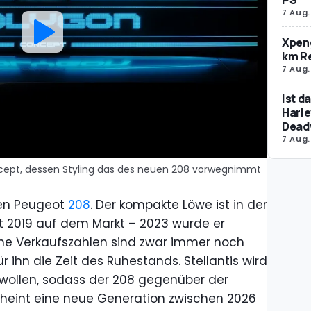
7 Aug.
Xpeng
km R
7 Aug.
Ist d
Harle
Dead
7 Aug.
cept, dessen Styling das des neuen 208 vorwegnimmt
nen Peugeot
208
. Der kompakte Löwe ist in der
it 2019 auf dem Markt – 2023 wurde er
ine Verkaufszahlen sind zwar immer noch
r ihn die Zeit des Ruhestands. Stellantis wird
 wollen, sodass der 208 gegenüber der
scheint eine neue Generation zwischen 2026