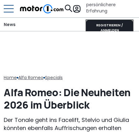
persönlichere
Erfahrung
News
REGISTRIEREN /
ANMELDEN
It’s Offroad-Time: H&R-
DTM-Ikone für die Straße:
Höherlegungsfedern für
Alfa Romeo: De
Das ist der neue 55-SGT
den Ford Ranger
Namens Milan
Home
Alfa Romeo
Specials
Alfa Romeo: Die Neuheiten
2026 im Überblick
Der Tonale geht ins Facelift, Stelvio und Giulia
könnten ebenfalls Auffrischungen erhalten