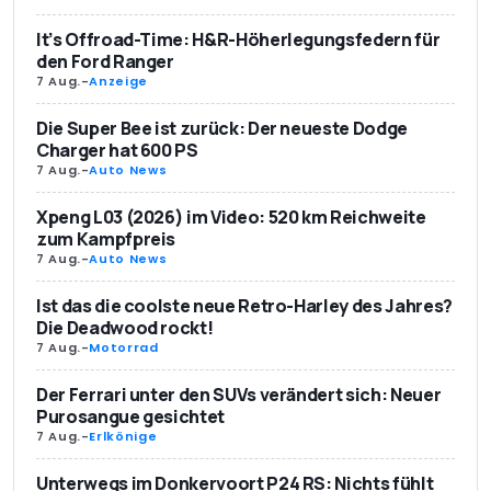
It’s Offroad-Time: H&R-Höherlegungsfedern für
den Ford Ranger
7 Aug.
-
Anzeige
Die Super Bee ist zurück: Der neueste Dodge
Charger hat 600 PS
7 Aug.
-
Auto News
Xpeng L03 (2026) im Video: 520 km Reichweite
zum Kampfpreis
7 Aug.
-
Auto News
Ist das die coolste neue Retro-Harley des Jahres?
Die Deadwood rockt!
7 Aug.
-
Motorrad
Der Ferrari unter den SUVs verändert sich: Neuer
Purosangue gesichtet
7 Aug.
-
Erlkönige
Unterwegs im Donkervoort P24 RS: Nichts fühlt