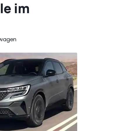
le im
kswagen