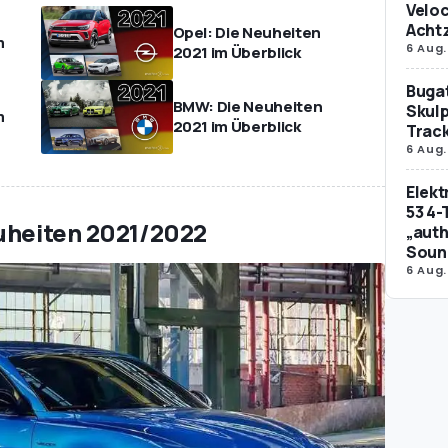
Veloc
Achtz
Opel: Die Neuheiten
m
6 Aug.
2021 im Überblick
Bugat
BMW: Die Neuheiten
Skulp
m
2021 im Überblick
Trac
6 Aug.
Elek
53 4-
euheiten 2021/2022
„auth
Soun
6 Aug.