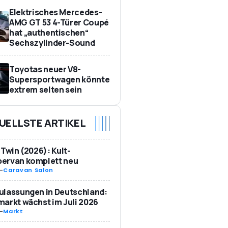
Elektrisches Mercedes-
AMG GT 53 4-Türer Coupé
hat „authentischen“
Sechszylinder-Sound
Toyotas neuer V8-
Supersportwagen könnte
extrem selten sein
UELLSTE ARTIKEL
 Twin (2026): Kult-
ervan komplett neu
-
Caravan Salon
ulassungen in Deutschland:
arkt wächst im Juli 2026
-
Markt