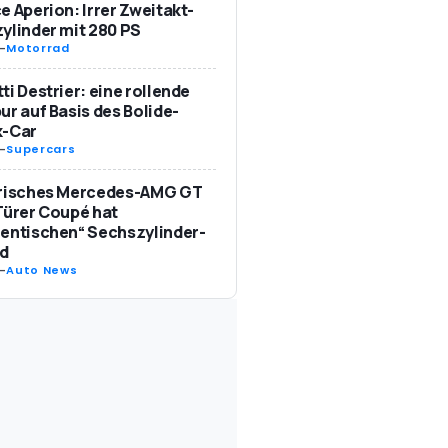
e Aperion: Irrer Zweitakt-
ylinder mit 280 PS
-
Motorrad
ti Destrier: eine rollende
ur auf Basis des Bolide-
k-Car
-
Supercars
trisches Mercedes-AMG GT
Türer Coupé hat
entischen“ Sechszylinder-
d
-
Auto News