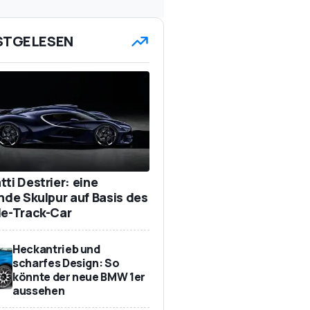
STGELESEN
ti Destrier: eine
ende Skulpur auf Basis des
de-Track-Car
Heckantrieb und
scharfes Design: So
könnte der neue BMW 1er
aussehen