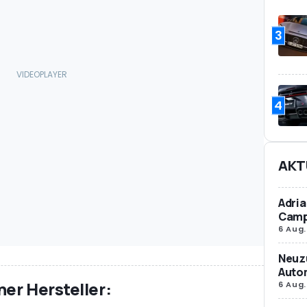
3
4
AKT
Adria
Camp
6 Aug.
Neuz
Autom
er Hersteller:
6 Aug.