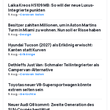
Laika Kreos H 5109 MB: So will der neue Luxus-
Integrierte punkten
5 Aug.
-
Caravan Salon
Besitzer zahlten Millionen, um in Aston Martins
Turm in Miami zu wohnen. Nun soll er Risse haben
5 Aug.
-
Design
Hyundai Tucson (2027) als Erlkönig erwischt:
Kanten statt Kurven
5 Aug.
-
Erlkönige
Dethleffs Just Van: Schmaler Teilintegrierter als
Campervan-Alternative
5 Aug.
-
Caravan Salon
Toyotas neuer V8-Supersportwagen könnte
extrem selten sein
5 Aug.
-
Gerüchte
Neuer Audi Q8 kommt: Zweite Generation des
SUV-Coupés bestätigt