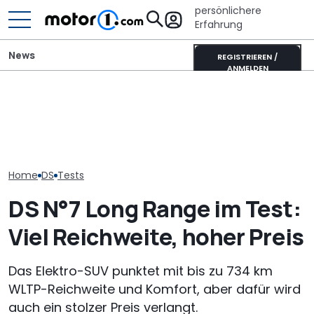
persönlichere
Erfahrung
News
REGISTRIEREN /
ANMELDEN
Laika Kreos H 5109 MB: So
Ahorn CV 560 
Ein neuer DS No.7 für
will der neue Luxus-
Test: Lagerkol
Frankreichs Präsidenten
Integrierte punkten
Allrounder-Gl
Home
DS
Tests
DS N°7 Long Range im Test:
Viel Reichweite, hoher Preis
Das Elektro-SUV punktet mit bis zu 734 km
WLTP-Reichweite und Komfort, aber dafür wird
auch ein stolzer Preis verlangt.