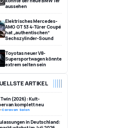
könnte der neue BMW 1er
aussehen
Elektrisches Mercedes-
AMG GT 53 4-Türer Coupé
hat „authentischen“
Sechszylinder-Sound
Toyotas neuer V8-
Supersportwagen könnte
extrem selten sein
UELLSTE ARTIKEL
 Twin (2026): Kult-
ervan komplett neu
-
Caravan Salon
ulassungen in Deutschland:
arkt wächst im Juli 2026