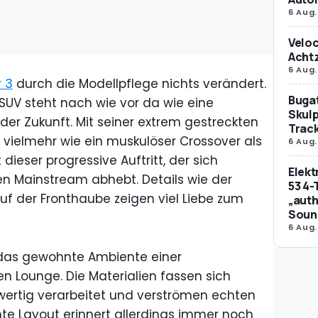
6 Aug.
Veloc
Achtz
6 Aug.
r 3
durch die Modellpflege nichts verändert.
Bugat
UV steht nach wie vor da wie eine
Skulp
er Zukunft. Mit seiner extrem gestreckten
Trac
r vielmehr wie ein muskulöser Crossover als
6 Aug.
 dieser progressive Auftritt, der sich
Elek
 Mainstream abhebt. Details wie der
53 4-
uf der Fronthaube zeigen viel Liebe zum
„auth
Soun
6 Aug.
das gewohnte Ambiente einer
n Lounge. Die Materialien fassen sich
wertig verarbeitet und verströmen echten
 Layout erinnert allerdings immer noch