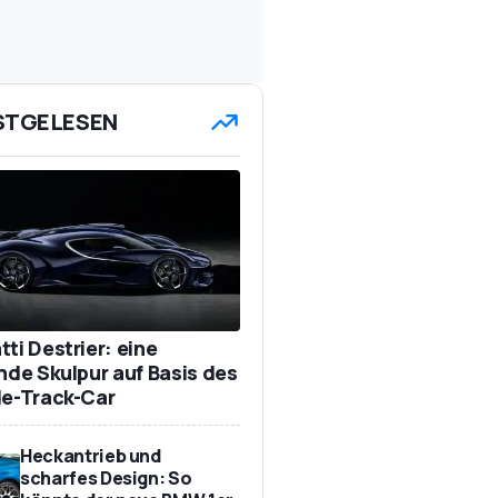
STGELESEN
ti Destrier: eine
ende Skulpur auf Basis des
de-Track-Car
Heckantrieb und
scharfes Design: So