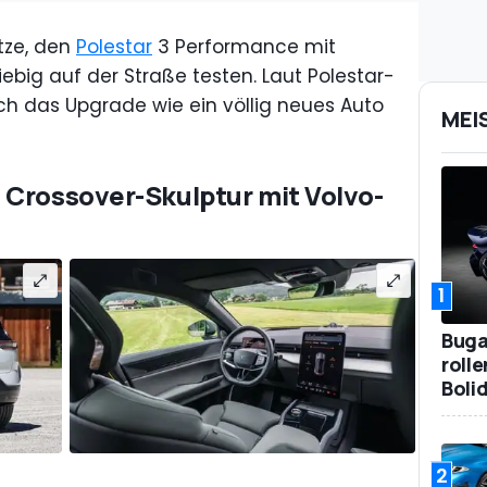
tze, den
Polestar
3 Performance mit
ebig auf der Straße testen. Laut Polestar-
ich das Upgrade wie ein völlig neues Auto
MEI
 Crossover-Skulptur mit Volvo-
1
Bugat
roll
Boli
2