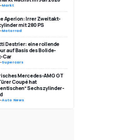
-
Markt
e Aperion: Irrer Zweitakt-
ylinder mit 280 PS
-
Motorrad
ti Destrier: eine rollende
ur auf Basis des Bolide-
k-Car
-
Supercars
trisches Mercedes-AMG GT
Türer Coupé hat
entischen“ Sechszylinder-
d
-
Auto News