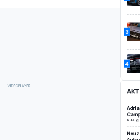
3
4
AKT
Adria
Camp
6 Aug.
Neuz
Autom