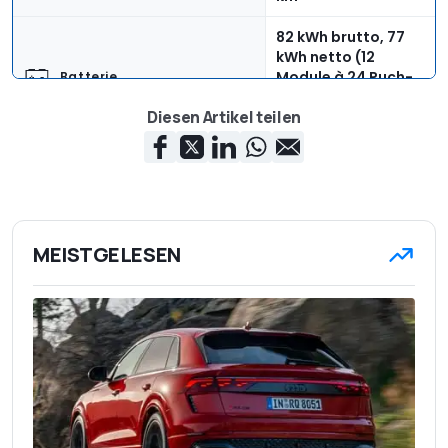
82 kWh brutto, 77
kWh netto (12
Module à 24 Puch-
Batterie
Zellen, NMC-Zellen
Diesen Artikel teilen
von LG)
Combo-2 ("CCS2")
für bis zu 11 kW AC,
Ladeanschluss
135 kW DC
517 km
Elektrische Reichweite
MEISTGELESEN
36 min (10-80%) mit
Aufladezeit
DC, 7h30 mit AC
4.653 mm
Länge
1.879 mm
Breite
1.605 mm
Höhe