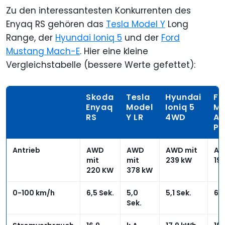
Zu den interessantesten Konkurrenten des
Enyaq RS gehören das
Tesla Model Y
Long
Range, der
Hyundai Ioniq 5
und der
Ford
Mustang Mach-E
. Hier eine kleine
Vergleichstabelle (bessere Werte gefettet):
Skoda
Tesla
Hyundai
Fo
Enyaq
Model
Ioniq 5
Ma
RS
Y LR
4WD
AW
Pr
Antrieb
AWD
AWD
AWD mit
AW
mit
mit
239 kW
19
220 KW
378 kW
0-100 km/h
6,5 Sek.
5,0
5,1 Sek.
6,3
Sek.