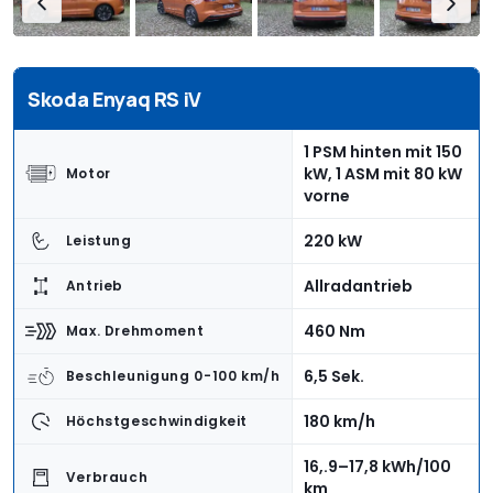
Skoda Enyaq RS iV
1 PSM hinten mit 150
kW, 1 ASM mit 80 kW
Motor
vorne
220 kW
Leistung
Allradantrieb
Antrieb
460 Nm
Max. Drehmoment
6,5 Sek.
Beschleunigung 0-100 km/h
180 km/h
Höchstgeschwindigkeit
16,.9–17,8 kWh/100
Verbrauch
km