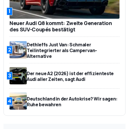
2.258 kg
Leergewicht
1
585-1.710 Liter
Kofferraumvolumen
Neuer Audi Q8 kommt: Zweite Generation
492 kg
Zuladung
des SUV-Coupés bestätigt
1.400 kg (8%
Anhängelast
Dethleffs Just Van: Schmaler
Steigung)
2
Teilintegrierter als Campervan-
Alternative
ca. 61.000 Euro
Basispreis
Der neue A2 (2026) ist der effizienteste
3
Audi aller Zeiten, sagt Audi
Deutschland in der Autokrise? Wir sagen:
4
Ruhe bewahren