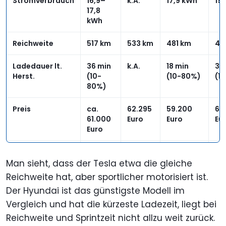
Stromverbrauch
16,9–
k.A.
17,9 kWh
19
17,8
kWh
Reichweite
517 km
533 km
481 km
40
Ladedauer lt.
36 min
k.A.
18 min
38
Herst.
(10-
(10-80%)
(1
80%)
Preis
ca.
62.295
59.200
69
61.000
Euro
Euro
Eu
Euro
Verfügbar
ab
Jan-
k.A.
k.A
Anfang
März
Man sieht, dass der Tesla etwa die gleiche
2024
2023
Reichweite hat, aber sportlicher motorisiert ist.
Der Hyundai ist das günstigste Modell im
Vergleich und hat die kürzeste Ladezeit, liegt bei
Reichweite und Sprintzeit nicht allzu weit zurück.