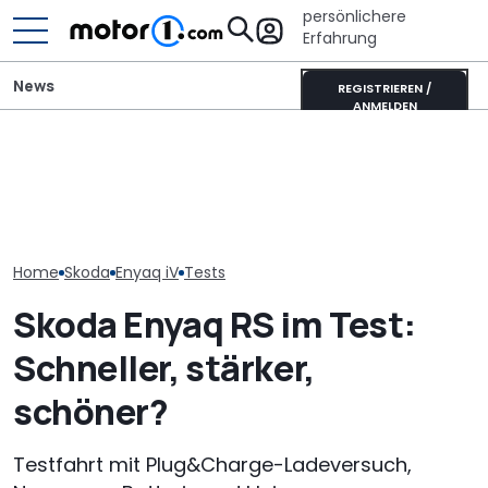
persönlichere
Erfahrung
News
REGISTRIEREN /
ANMELDEN
Autobauer m
700 Stunden Handarbeit:
M1 Numbers: Mehr als die
langsamer ma
Dieser Skoda Kodiaq
Hälfte aller neuen Autos
bevor die Zuve
besteht aus Papier
kommt aus China
noch weiter si
Home
Skoda
Enyaq iV
Tests
Skoda Enyaq RS im Test:
Schneller, stärker,
schöner?
Testfahrt mit Plug&Charge-Ladeversuch,