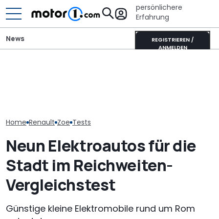
persönlichere
Erfahrung
News
REGISTRIEREN /
ANMELDEN
Ahorn CV 560 (2026) im
Adria Twin (2026): Kult-
Ahorn Camp Ec
Test: Lagerkoller oder
Campervan komplett
Sonnenfinstern
Allrounder-Glück?
neu
Rädern
Home
Renault
Zoe
Tests
Neun Elektroautos für die
Stadt im Reichweiten-
Vergleichstest
Günstige kleine Elektromobile rund um Rom