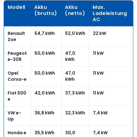
Modell
Akku
Akku
Max.
(brutto)
(netto)
Ladeleistung
AC
Renault
54,7 kWh
52,0 kWh
22 kW
Zoe
Peugeot
50,0 kWh
47,0
11 kW
e-208
kWh
Opel
50,0 kWh
47,0
11 kW
Corsa-e
kWh
Fiat 500
42,0 kWh
37,3 kWh
11 kW
e
VW e-
36,8 kWh
32,3 kWh
7,4 kW
Up
Honda e
35,5 kWh
30,0
7,4 kW