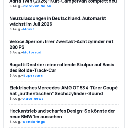
Adria Twin (2026): Kult-Campervan komplett neu
6 Aug.
-
Caravan Salon
Neuzulassungen in Deutschland: Automarkt
wächst im Juli 2026
6 Aug.
-
Markt
Veloce Aperion: Irrer Zweitakt-Achtzylinder mit
280 PS
6 Aug.
-
Motorrad
Bugatti Destrier: eine rollende Skulpur auf Basis
des Bolide-Track-Car
6 Aug.
-
Supercars
Elektrisches Mercedes-AMG GT 53 4-Türer Coupé
hat „authentischen“ Sechszylinder-Sound
6 Aug.
-
Auto News
Heckantrieb und scharfes Design: So könnte der
neue BMW 1er aussehen
6 Aug.
-
Renderings