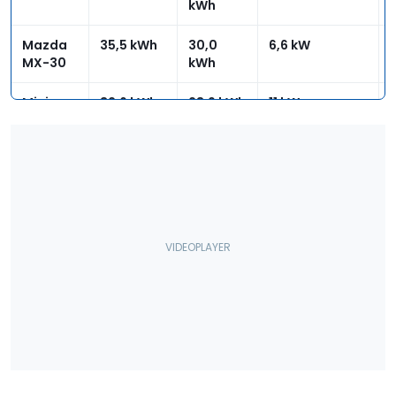
kWh
Mazda
35,5 kWh
30,0
6,6 kW
MX-30
kWh
Mini
32,6 kWh
28,9 kWh
11 kW
Cooper
SE
Smart
17,6 kWh
16,7 kWh
4,6 kW
EQ
Forfour