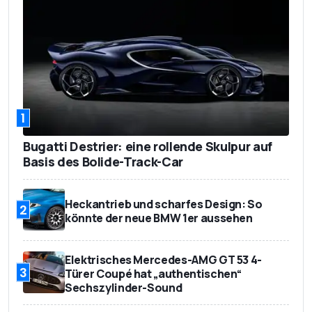
1
Bugatti Destrier: eine rollende Skulpur auf
Basis des Bolide-Track-Car
Heckantrieb und scharfes Design: So
2
könnte der neue BMW 1er aussehen
Elektrisches Mercedes-AMG GT 53 4-
3
Türer Coupé hat „authentischen“
Sechszylinder-Sound