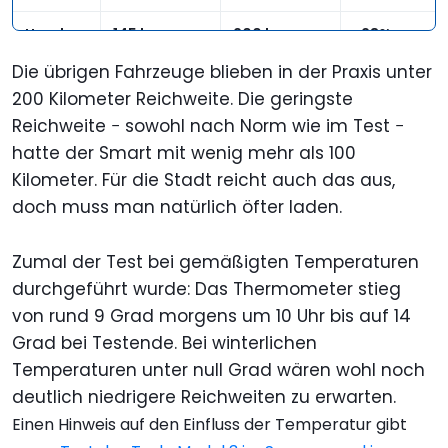
Honda e
145 km
200 km
-28%
Die übrigen Fahrzeuge blieben in der Praxis unter
Smart
109 km
130 km
-16%
200 Kilometer Reichweite. Die geringste
EQ
Forfour
Reichweite − sowohl nach Norm wie im Test −
hatte der Smart mit wenig mehr als 100
Kilometer. Für die Stadt reicht auch das aus,
doch muss man natürlich öfter laden.
Zumal der Test bei gemäßigten Temperaturen
durchgeführt wurde: Das Thermometer stieg
von rund 9 Grad morgens um 10 Uhr bis auf 14
Grad bei Testende. Bei winterlichen
Temperaturen unter null Grad wären wohl noch
deutlich niedrigere Reichweiten zu erwarten.
Einen Hinweis auf den Einfluss der Temperatur gibt