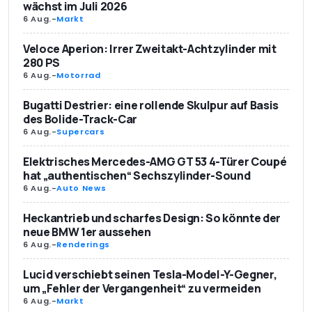
wächst im Juli 2026
6 Aug.
-
Markt
Veloce Aperion: Irrer Zweitakt-Achtzylinder mit
280 PS
6 Aug.
-
Motorrad
Bugatti Destrier: eine rollende Skulpur auf Basis
des Bolide-Track-Car
6 Aug.
-
Supercars
Elektrisches Mercedes-AMG GT 53 4-Türer Coupé
hat „authentischen“ Sechszylinder-Sound
6 Aug.
-
Auto News
Heckantrieb und scharfes Design: So könnte der
neue BMW 1er aussehen
6 Aug.
-
Renderings
Lucid verschiebt seinen Tesla-Model-Y-Gegner,
um „Fehler der Vergangenheit“ zu vermeiden
6 Aug.
-
Markt