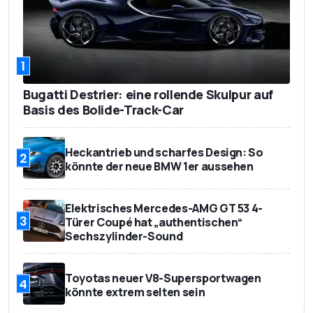
1
Bugatti Destrier: eine rollende Skulpur auf
Basis des Bolide-Track-Car
Heckantrieb und scharfes Design: So
2
könnte der neue BMW 1er aussehen
Elektrisches Mercedes-AMG GT 53 4-
3
Türer Coupé hat „authentischen“
Sechszylinder-Sound
Toyotas neuer V8-Supersportwagen
4
könnte extrem selten sein