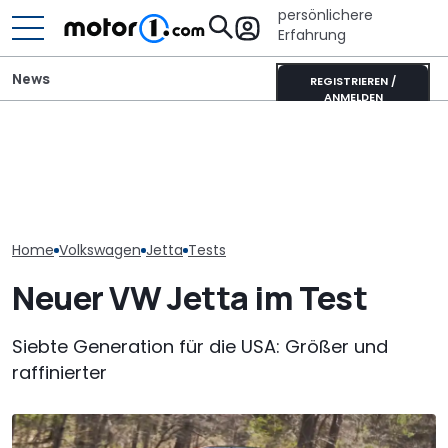
persönlichere
Erfahrung
News
REGISTRIEREN /
ANMELDEN
GWM Ora 5 vs. VW T-Roc:
Adria Twin (2026): Kult-
VW Golf GTI Ed
China-Neuling gegen
Campervan komplett
Werksabholung
Kompakt-Platzhirsch
neu
Autostadt im 
Home
Volkswagen
Jetta
Tests
Neuer VW Jetta im Test
Siebte Generation für die USA: Größer und
raffinierter