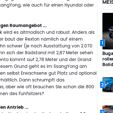
MEI
SsangYong, wie auch für einen Hyundai oder
gen Raumangebot ...
 wird es altmodisch und robust. Anders als
er baut der Rexton nämlich auf einem
1
ihn schwer (je nach Ausstattung von 2.070
ann sich der Radstand mit 2,87 Meter sehen
Bugat
roll
rento kommt auf 2,78 Meter und der Grand
Boli
 diesem Grund geht es im SsangYong am
en selbst Erwachsene gut Platz und optional
 erhältlich. Dann schrumpft das
2
, aber wie oft brauchen Sie schon die 800
men des Fünfsitzers?
n Antrieb ...
3