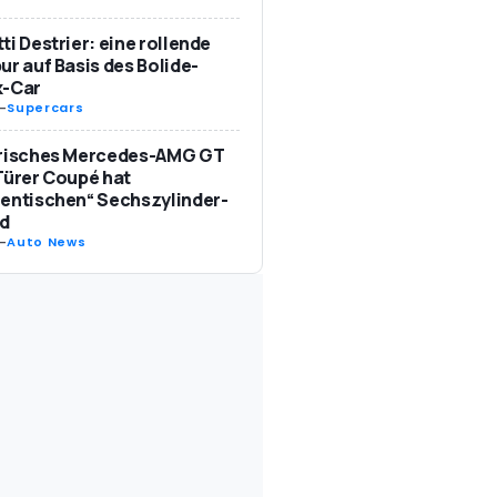
ti Destrier: eine rollende
ur auf Basis des Bolide-
k-Car
-
Supercars
trisches Mercedes-AMG GT
Türer Coupé hat
entischen“ Sechszylinder-
d
-
Auto News