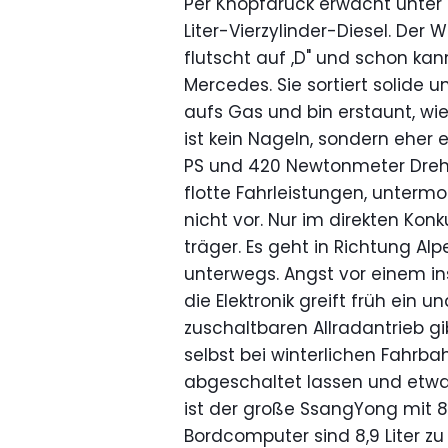
Per Knopfdruck erwacht unter 
Liter-Vierzylinder-Diesel. De
flutscht auf ,D" und schon k
Mercedes. Sie sortiert solide 
aufs Gas und bin erstaunt, wie
ist kein Nageln, sondern eher
PS und 420 Newtonmeter Drehm
flotte Fahrleistungen, unterm
nicht vor. Nur im direkten Kon
träger. Es geht in Richtung Al
unterwegs. Angst vor einem in
die Elektronik greift früh ein u
zuschaltbaren Allradantrieb gi
selbst bei winterlichen Fahrb
abgeschaltet lassen und etwa
ist der große SsangYong mit 8,1
Bordcomputer sind 8,9 Liter zu 