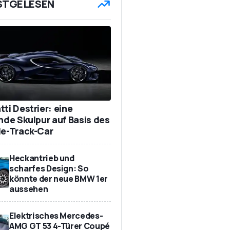
STGELESEN
ti Destrier: eine
ende Skulpur auf Basis des
de-Track-Car
Heckantrieb und
scharfes Design: So
könnte der neue BMW 1er
aussehen
Elektrisches Mercedes-
AMG GT 53 4-Türer Coupé