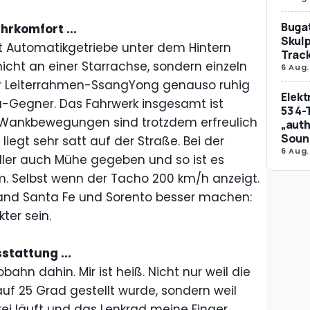
Bugat
rkomfort ...
Skulp
t Automatikgetriebe unter dem Hintern
Trac
icht an einer Starrachse, sondern einzeln
6 Aug.
er Leiterrahmen-SsangYong genauso ruhig
Elek
a-Gegner. Das Fahrwerk insgesamt ist
53 4-
 Wankbewegungen sind trotzdem erfreulich
„auth
Soun
egt sehr satt auf der Straße. Bei der
6 Aug.
ler auch Mühe gegeben und so ist es
m. Selbst wenn der Tacho 200 km/h anzeigt.
 Grand Santa Fe und Sorento besser machen:
ter sein.
stattung ...
bahn dahin. Mir ist heiß. Nicht nur weil die
f 25 Grad gestellt wurde, sondern weil
rei läuft und das Lenkrad meine Finger