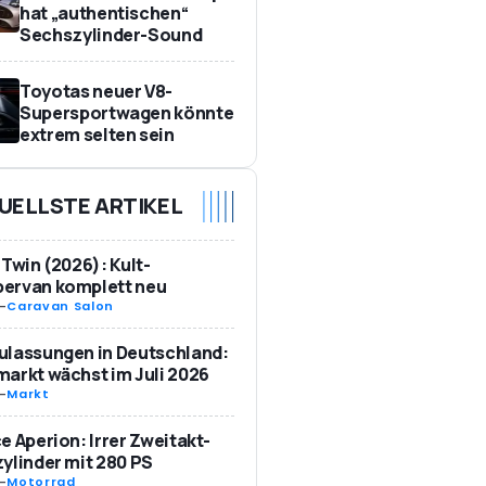
hat „authentischen“
Sechszylinder-Sound
Toyotas neuer V8-
Supersportwagen könnte
extrem selten sein
UELLSTE ARTIKEL
 Twin (2026): Kult-
ervan komplett neu
-
Caravan Salon
ulassungen in Deutschland:
arkt wächst im Juli 2026
-
Markt
e Aperion: Irrer Zweitakt-
ylinder mit 280 PS
-
Motorrad