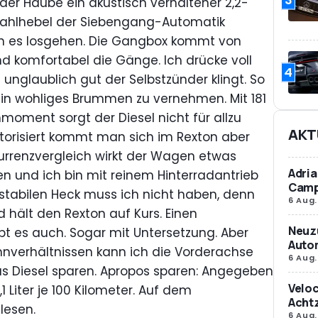
der Haube ein akustisch verhaltener 2,2-
r Wahlhebel der Siebengang-Automatik
ann es losgehen. Die Gangbox kommt von
und komfortabel die Gänge. Ich drücke voll
4
 unglaublich gut der Selbstzünder klingt. So
 ein wohliges Brummen zu vernehmen. Mit 181
oment sorgt der Diesel nicht für allzu
AKT
otorisiert kommt man sich im Rexton aber
kurrenzvergleich wirkt der Wagen etwas
Adria
pen und ich bin mit reinem Hinterradantrieb
Camp
stabilen Heck muss ich nicht haben, denn
6 Aug.
nd hält den Rexton auf Kurs. Einen
Neuz
bt es auch. Sogar mit Untersetzung. Aber
Autom
ahnverhältnissen kann ich die Vorderachse
6 Aug.
s Diesel sparen. Apropos sparen: Angegeben
Veloc
 Liter je 100 Kilometer. Auf dem
Achtz
lesen.
6 Aug.