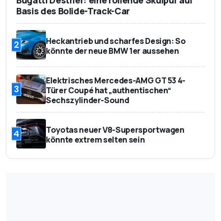
Basis des Bolide-Track-Car
Heckantrieb und scharfes Design: So
2
könnte der neue BMW 1er aussehen
Elektrisches Mercedes-AMG GT 53 4-
3
Türer Coupé hat „authentischen“
Sechszylinder-Sound
Toyotas neuer V8-Supersportwagen
4
könnte extrem selten sein