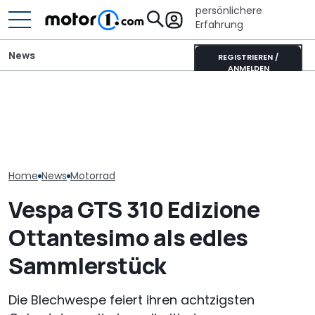
persönlichere
Erfahrung
News
REGISTRIEREN /
ANMELDEN
Veloce Aperion: Irrer
Adria Twin (2026): Kult-
BMW enthüllt
Zweitakt-Achtzylinder
Campervan komplett
Competition Bi
mit 280 PS
neu
GS Trophy 202
Home
News
Motorrad
Vespa GTS 310 Edizione
Ottantesimo als edles
Sammlerstück
Die Blechwespe feiert ihren achtzigsten