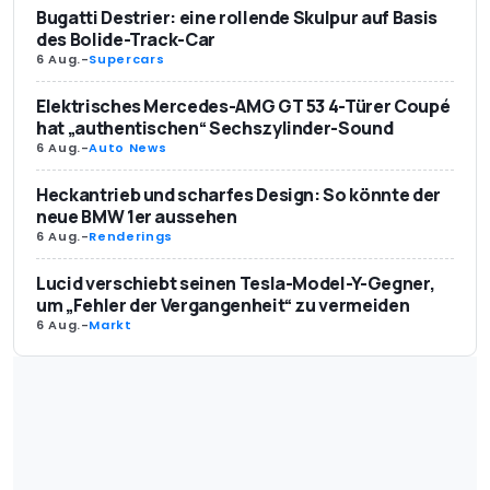
Bugatti Destrier: eine rollende Skulpur auf Basis
des Bolide-Track-Car
6 Aug.
-
Supercars
Elektrisches Mercedes-AMG GT 53 4-Türer Coupé
hat „authentischen“ Sechszylinder-Sound
6 Aug.
-
Auto News
Heckantrieb und scharfes Design: So könnte der
neue BMW 1er aussehen
6 Aug.
-
Renderings
Lucid verschiebt seinen Tesla-Model-Y-Gegner,
um „Fehler der Vergangenheit“ zu vermeiden
6 Aug.
-
Markt