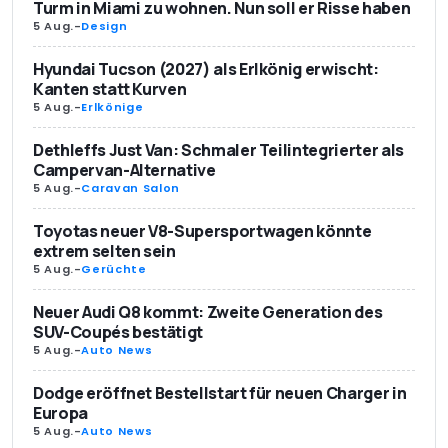
Turm in Miami zu wohnen. Nun soll er Risse haben
5 Aug.
-
Design
Hyundai Tucson (2027) als Erlkönig erwischt:
Kanten statt Kurven
5 Aug.
-
Erlkönige
Dethleffs Just Van: Schmaler Teilintegrierter als
Campervan-Alternative
5 Aug.
-
Caravan Salon
Toyotas neuer V8-Supersportwagen könnte
extrem selten sein
5 Aug.
-
Gerüchte
Neuer Audi Q8 kommt: Zweite Generation des
SUV-Coupés bestätigt
5 Aug.
-
Auto News
Dodge eröffnet Bestellstart für neuen Charger in
Europa
5 Aug.
-
Auto News