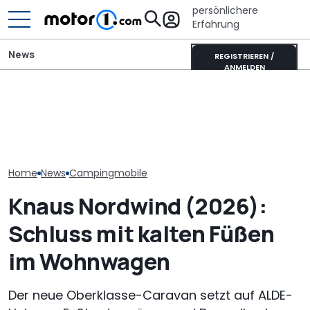
persönlichere
Erfahrung
News
REGISTRIEREN /
ANMELDEN
Besitzer zahlten Millionen,
Dethleffs Just
Laika Kreos H 5109 MB: So
um in Aston Martins Turm
Schmaler Teili
will der neue Luxus-
in Miami zu wohnen. Nun
als Camperva
Integrierte punkten
soll er Risse haben
Alternative
Home
News
Campingmobile
Knaus Nordwind (2026):
Schluss mit kalten Füßen
im Wohnwagen
Der neue Oberklasse-Caravan setzt auf ALDE-