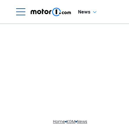
News
Home
KGM
News