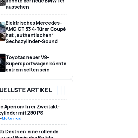
könnte der neue BMW 1er
aussehen
Elektrisches Mercedes-
AMG GT 53 4-Türer Coupé
hat „authentischen“
Sechszylinder-Sound
Toyotas neuer V8-
Supersportwagen könnte
extrem selten sein
UELLSTE ARTIKEL
e Aperion: Irrer Zweitakt-
ylinder mit 280 PS
-
Motorrad
ti Destrier: eine rollende
ur auf Basis des Bolide-