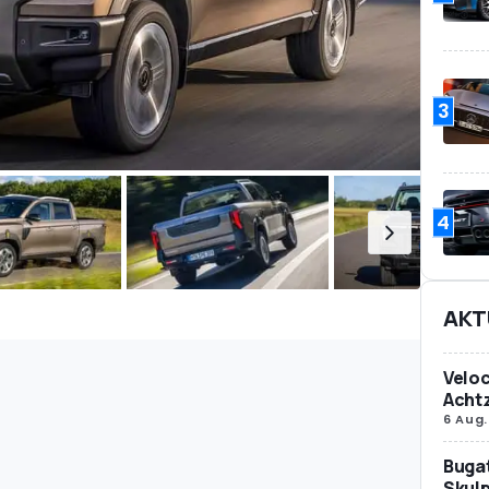
3
4
AKT
Veloc
Achtz
6 Aug.
Bugat
Skulp