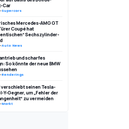
k-Car
-
Supercars
trisches Mercedes-AMG GT
Türer Coupé hat
entischen“ Sechszylinder-
d
-
Auto News
ntrieb und scharfes
n: So könnte der neue BMW
aussehen
-
Renderings
 verschiebt seinen Tesla-
-Y-Gegner, um „Fehler der
angenheit“ zu vermeiden
-
Markt