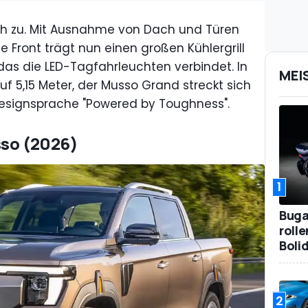
ch zu. Mit Ausnahme von Dach und Türen
Die Front trägt nun einen großen Kühlergrill
as die LED-Tagfahrleuchten verbindet. In
MEI
 5,15 Meter, der Musso Grand streckt sich
Designsprache "Powered by Toughness".
sso (2026)
1
Bugat
roll
Boli
2