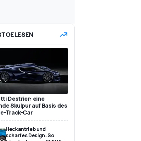
STGELESEN
ti Destrier: eine
ende Skulpur auf Basis des
de-Track-Car
Heckantrieb und
scharfes Design: So