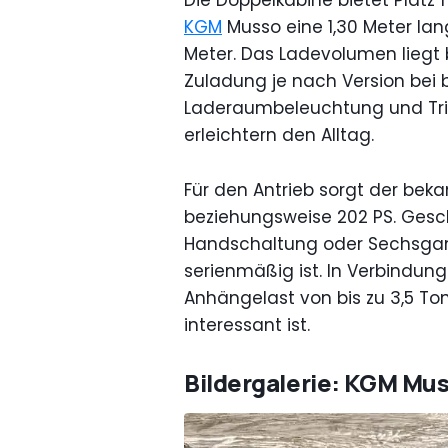
Die Doppelkabine bietet Platz f
KGM
Musso eine 1,30 Meter lan
Meter. Das Ladevolumen liegt be
Zuladung je nach Version bei b
Laderaumbeleuchtung und Trit
erleichtern den Alltag.
Für den Antrieb sorgt der bekan
beziehungsweise 202 PS. Gesc
Handschaltung oder Sechsgang
serienmäßig ist. In Verbindun
Anhängelast von bis zu 3,5 Ton
interessant ist.
Bildergalerie: KGM Mu