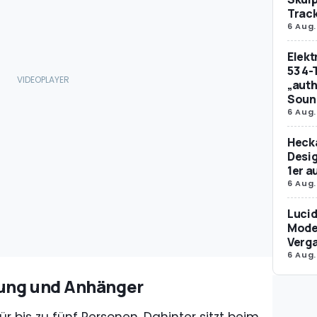
Trac
6 Aug.
Elek
53 4-
„auth
Soun
6 Aug.
Hecka
Desig
1er 
6 Aug.
Lucid
Model
Verg
6 Aug.
dung und Anhänger