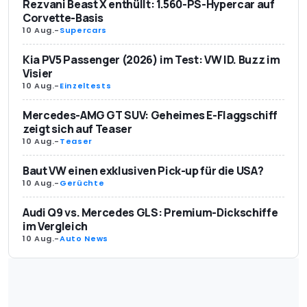
Rezvani Beast X enthüllt: 1.560-PS-Hypercar auf
Corvette-Basis
10 Aug.
-
Supercars
Kia PV5 Passenger (2026) im Test: VW ID. Buzz im
Visier
10 Aug.
-
Einzeltests
Mercedes-AMG GT SUV: Geheimes E-Flaggschiff
zeigt sich auf Teaser
10 Aug.
-
Teaser
Baut VW einen exklusiven Pick-up für die USA?
10 Aug.
-
Gerüchte
Audi Q9 vs. Mercedes GLS: Premium-Dickschiffe
im Vergleich
10 Aug.
-
Auto News