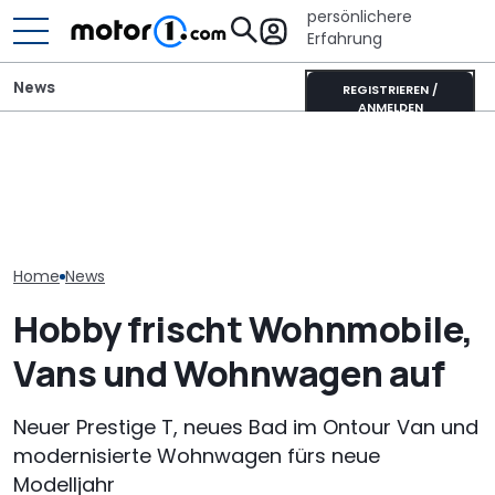
persönlichere
Erfahrung
News
REGISTRIEREN /
ANMELDEN
Dethleffs Just
Adria Twin (2026): Kult-
Aston Martin DB12 S
Schmaler Teili
Campervan komplett
(2026): Sondereditionen
als Camperva
neu
für Pebble Beach
Alternative
Home
News
Hobby frischt Wohnmobile,
Vans und Wohnwagen auf
Neuer Prestige T, neues Bad im Ontour Van und
modernisierte Wohnwagen fürs neue
Modelljahr