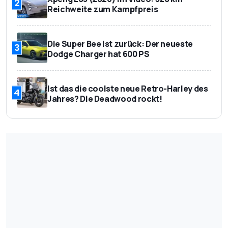
2
Reichweite zum Kampfpreis
Die Super Bee ist zurück: Der neueste
3
Dodge Charger hat 600 PS
Ist das die coolste neue Retro-Harley des
4
Jahres? Die Deadwood rockt!