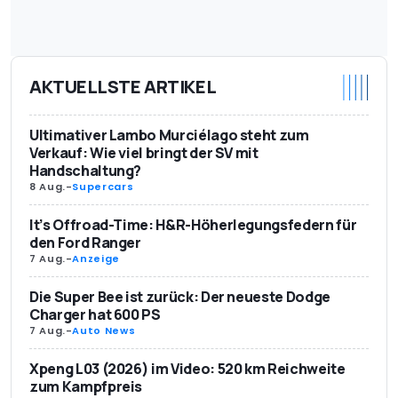
AKTUELLSTE ARTIKEL
Ultimativer Lambo Murciélago steht zum
Verkauf: Wie viel bringt der SV mit
Handschaltung?
8 Aug.
-
Supercars
It’s Offroad-Time: H&R-Höherlegungsfedern für
den Ford Ranger
7 Aug.
-
Anzeige
Die Super Bee ist zurück: Der neueste Dodge
Charger hat 600 PS
7 Aug.
-
Auto News
Xpeng L03 (2026) im Video: 520 km Reichweite
zum Kampfpreis