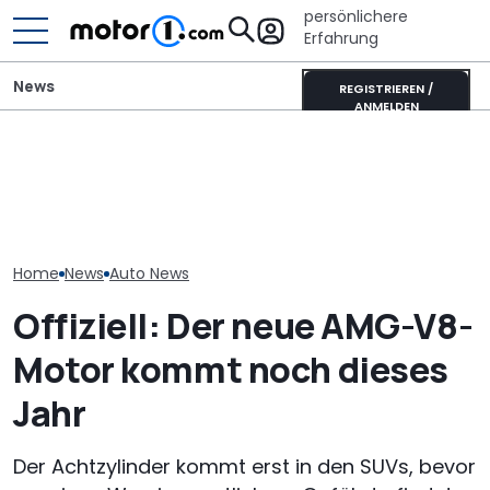
persönlichere
Erfahrung
News
REGISTRIEREN /
ANMELDEN
Ultimativer Lambo
Die Super Bee ist zurück:
Murciélago steht zum
Xpeng L03 (20
Der neueste Dodge
Verkauf: Wie viel bringt
Video: 520 km
Charger hat 600 PS
der SV mit
zum Kampfpre
Handschaltung?
Home
News
Auto News
Offiziell: Der neue AMG-V8-
Motor kommt noch dieses
Jahr
Der Achtzylinder kommt erst in den SUVs, bevor