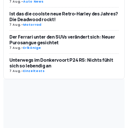
7 Aug.
-
Auto News
Ist das die coolste neue Retro-Harley des Jahres?
Die Deadwood rockt!
7 Aug.
-
Motorrad
Der Ferrari unter den SUVs verändert sich: Neuer
Purosangue gesichtet
7 Aug.
-
Erlkönige
Unterwegs im Donkervoort P24 RS: Nichts fühlt
sich so lebendig an
7 Aug.
-
Einzeltests