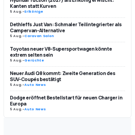
Hyundai Tucson (2027) als Erlkönig erwischt:
Kanten statt Kurven
5 Aug.
-
Erlkönige
Dethleffs Just Van: Schmaler Teilintegrierter als
Campervan-Alternative
5 Aug.
-
Caravan Salon
Toyotas neuer V8-Supersportwagen könnte
extrem selten sein
5 Aug.
-
Gerüchte
Neuer Audi Q8 kommt: Zweite Generation des
SUV-Coupés bestätigt
5 Aug.
-
Auto News
Dodge eröffnet Bestellstart für neuen Charger in
Europa
5 Aug.
-
Auto News