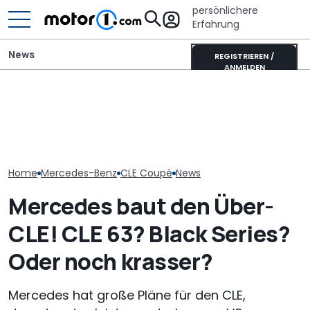
persönlichere
Erfahrung
News
REGISTRIEREN /
ANMELDEN
Video: Mercedes testet
Laika Kreos H 5109 MB: So
Toyotas neuer
wildes AMG V8 Coupé am
will der neue Luxus-
Supersportwa
Nürburgring
Integrierte punkten
extrem selten
Home
Mercedes-Benz
CLE Coupé
News
Mercedes baut den Über-
CLE! CLE 63? Black Series?
Oder noch krasser?
Mercedes hat große Pläne für den CLE,