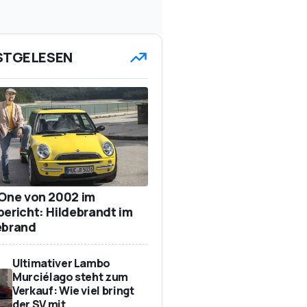
STGELESEN
 One von 2002 im
bericht: Hildebrandt im
ebrand
Ultimativer Lambo
Murciélago steht zum
Verkauf: Wie viel bringt
der SV mit