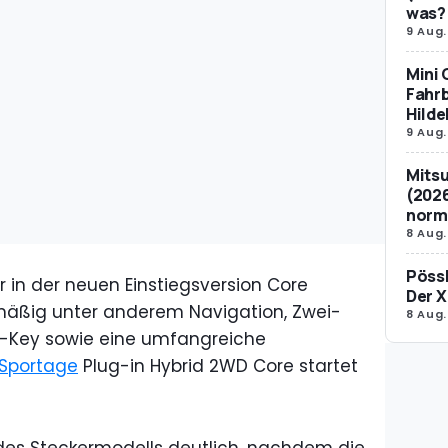
was?
9 Aug.
Mini 
Fahrb
Hild
9 Aug.
Mitsu
(2026
norm
8 Aug.
Pössl
er in der neuen Einstiegsversion Core
Der X
nmäßig unter anderem Navigation, Zwei-
8 Aug.
-Key sowie eine umfangreiche
Sportage
Plug-in Hybrid 2WD Core startet