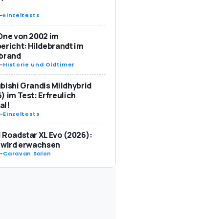
-
Einzeltests
One von 2002 im
ericht: Hildebrandt im
ebrand
-
Historie und Oldtimer
bishi Grandis Mildhybrid
) im Test: Erfreulich
al!
-
Einzeltests
 Roadstar XL Evo (2026):
 wird erwachsen
-
Caravan Salon