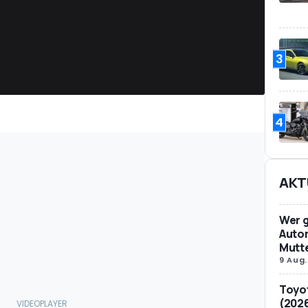
3
4
AKT
Wer g
Auto
Mutt
9 Aug.
Toyot
(2026