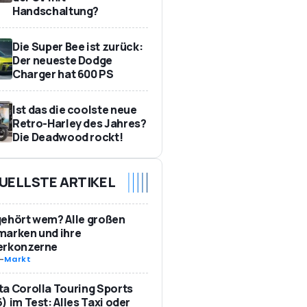
Handschaltung?
Die Super Bee ist zurück:
Der neueste Dodge
Charger hat 600 PS
Ist das die coolste neue
Retro-Harley des Jahres?
Die Deadwood rockt!
UELLSTE ARTIKEL
ehört wem? Alle großen
marken und ihre
erkonzerne
-
Markt
a Corolla Touring Sports
) im Test: Alles Taxi oder