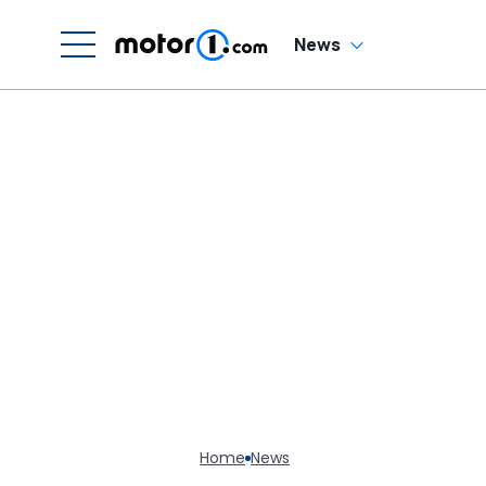
News
Home
News