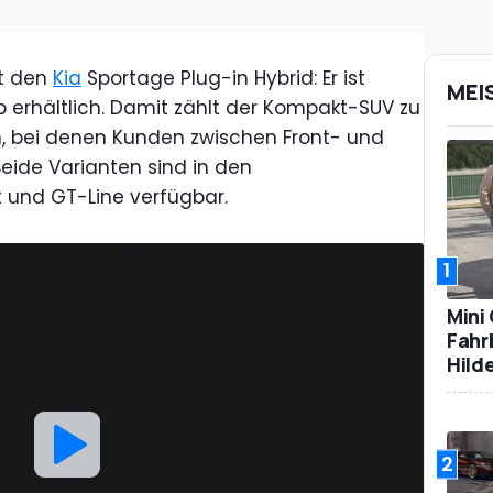
ft den
Kia
Sportage Plug-in Hybrid: Er ist
MEI
b erhältlich. Damit zählt der Kompakt-SUV zu
, bei denen Kunden zwischen Front- und
Beide Varianten sind in den
it und GT-Line verfügbar.
1
Mini
Fahr
Hild
2