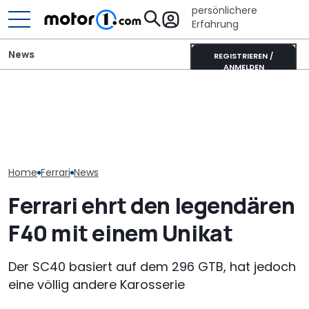
persönlichere
Erfahrung
News
REGISTRIEREN /
ANMELDEN
Der Ferrari un
Wer gehört wem? Alle
Rezvani Beast X enthüllt:
SUVs verändert
großen Automarken und
1.560-PS-Hypercar auf
Neuer Purosa
ihre Mutterkonzerne
Corvette-Basis
gesichtet
Home
Ferrari
News
Ferrari ehrt den legendären
F40 mit einem Unikat
Der SC40 basiert auf dem 296 GTB, hat jedoch
eine völlig andere Karosserie