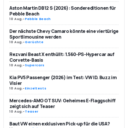
Aston Martin DB12 S (2026): Sondereditionen für
Pebble Beach
10 Aug.
-
Pebble Beach
Der nächste Chevy Camaro könnte eine viertürige
Sportlimousine werden
10 Aug.
-
Gerüchte
Rezvani Beast X enthüllt: 1.560-PS-Hypercar auf
Corvette-Basis
10 Aug.
-
Supercars
Kia PV5 Passenger (2026) im Test: VW ID. Buzz im
Visier
10 Aug.
-
Einzeltests
Mercedes-AMG GT SUV: Geheimes E-Flaggschiff
zeigt sich auf Teaser
10 Aug.
-
Teaser
Baut VW einen exklusiven Pick-up für die USA?