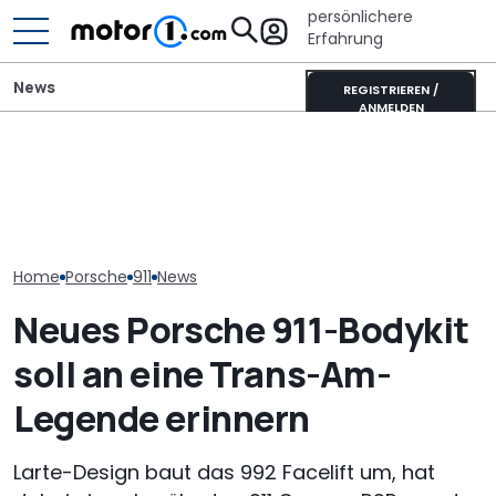
persönlichere
Erfahrung
News
REGISTRIEREN /
ANMELDEN
Porsche 911 Carrera S:
Was können 480 PS auf
M1 Numbers: Mehr als die
Porsche verlä
dem Laguna Seca
Hälfte aller neuen Autos
Standortsich
Raceway?
kommt aus China
fünf Jahre bis
Home
Porsche
911
News
Neues Porsche 911-Bodykit
soll an eine Trans-Am-
Legende erinnern
Larte-Design baut das 992 Facelift um, hat