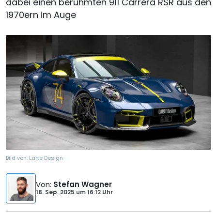
dabei einen berühmten 911 Carrera RSR aus den
1970ern im Auge
Bild von:
Larte Design
Von
:
Stefan Wagner
18. Sep. 2025
um
16:12 Uhr