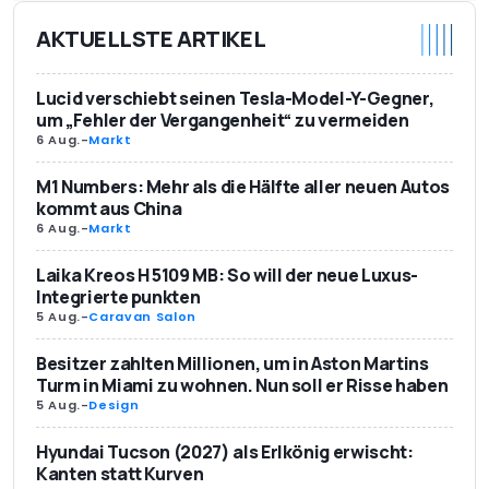
AKTUELLSTE ARTIKEL
Lucid verschiebt seinen Tesla-Model-Y-Gegner,
um „Fehler der Vergangenheit“ zu vermeiden
6 Aug.
-
Markt
M1 Numbers: Mehr als die Hälfte aller neuen Autos
kommt aus China
6 Aug.
-
Markt
Laika Kreos H 5109 MB: So will der neue Luxus-
Integrierte punkten
5 Aug.
-
Caravan Salon
Besitzer zahlten Millionen, um in Aston Martins
Turm in Miami zu wohnen. Nun soll er Risse haben
5 Aug.
-
Design
Hyundai Tucson (2027) als Erlkönig erwischt:
Kanten statt Kurven