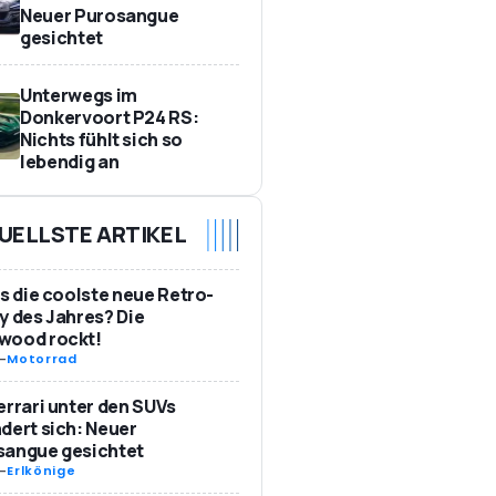
Neuer Purosangue
gesichtet
Unterwegs im
Donkervoort P24 RS:
Nichts fühlt sich so
lebendig an
UELLSTE ARTIKEL
as die coolste neue Retro-
y des Jahres? Die
wood rockt!
-
Motorrad
errari unter den SUVs
dert sich: Neuer
sangue gesichtet
-
Erlkönige