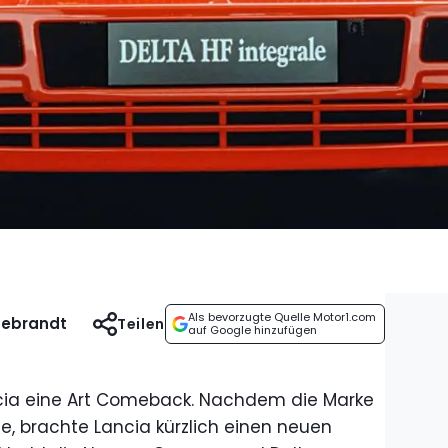
Als bevorzugte Quelle Motor1.com
debrandt
Teilen
auf Google hinzufügen
ncia eine Art Comeback. Nachdem die Marke
e, brachte Lancia kürzlich einen neuen