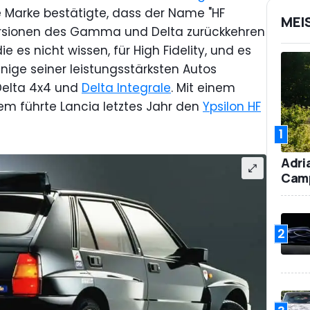
ie Marke bestätigte, dass der Name "HF
MEI
versionen des Gamma und Delta zurückkehren
die es nicht wissen, für High Fidelity, und es
inige seiner leistungsstärksten Autos
Delta 4x4 und
Delta Integrale
. Mit einem
em führte Lancia letztes Jahr den
Ypsilon HF
1
Adri
Camp
2