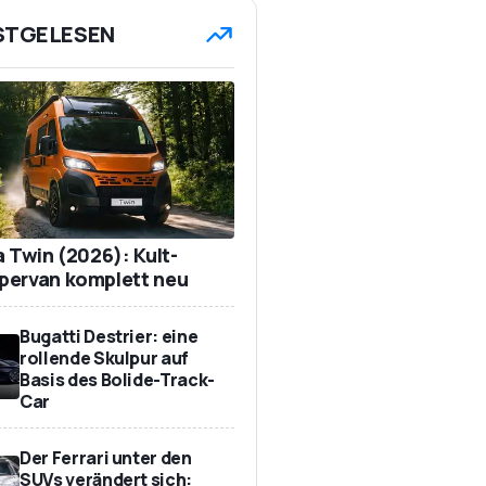
STGELESEN
a Twin (2026): Kult-
ervan komplett neu
Bugatti Destrier: eine
rollende Skulpur auf
Basis des Bolide-Track-
Car
Der Ferrari unter den
SUVs verändert sich: