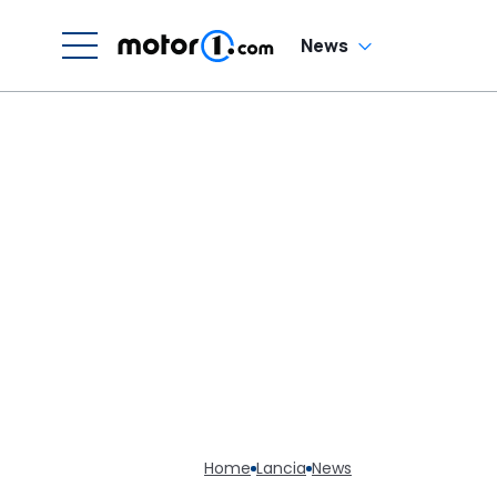
Sechszylinder-
Sound
News
Home
Lancia
News