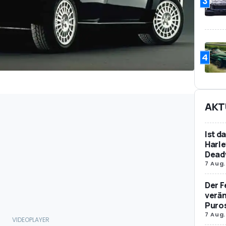
3
4
AKT
Ist d
Harle
Dead
7 Aug.
Der F
verän
Puro
7 Aug.