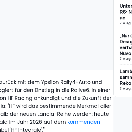
Unte
RS: N
an
7 Aug.
„Nur 
Desig
verha
Nuvol
7 Aug.
Lamb
samm
t zurück mit dem Ypsilon Rally4-Auto und
Reko
7 Aug.
ert für den Einstieg in die Rallye6. In einer
lon HF Racing ankündigt und die Zukunft der
ia: "HF wird das bestimmende Merkmal aller
halb der neuen Lancia-Reihe werden: heute
bald im Jahr 2026 auf dem
kommenden
l 'HF Integrale'."