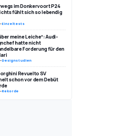
rwegs im Donkervoort P24
ichts fühlt sich so lebendig
-
Einzeltests
über meine Leiche“: Audi-
nchef hatte nicht
ndelbare Forderung für den
ari
-
Designstudien
orghini Revuelto SV
elt schon vor dem Debüt
rde
-
Rekorde