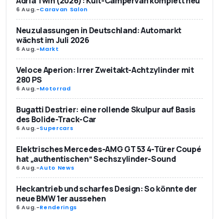
Adria Twin (2026): Kult-Campervan komplett neu
6 Aug.
-
Caravan Salon
Neuzulassungen in Deutschland: Automarkt
wächst im Juli 2026
6 Aug.
-
Markt
Veloce Aperion: Irrer Zweitakt-Achtzylinder mit
280 PS
6 Aug.
-
Motorrad
Bugatti Destrier: eine rollende Skulpur auf Basis
des Bolide-Track-Car
6 Aug.
-
Supercars
Elektrisches Mercedes-AMG GT 53 4-Türer Coupé
hat „authentischen“ Sechszylinder-Sound
6 Aug.
-
Auto News
Heckantrieb und scharfes Design: So könnte der
neue BMW 1er aussehen
6 Aug.
-
Renderings