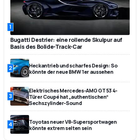
1
Bugatti Destrier: eine rollende Skulpur auf
Basis des Bolide-Track-Car
Heckantrieb und scharfes Design: So
2
könnte der neue BMW 1er aussehen
Elektrisches Mercedes-AMG GT 53 4-
3
Türer Coupé hat „authentischen“
Sechszylinder-Sound
Toyotas neuer V8-Supersportwagen
4
könnte extrem selten sein