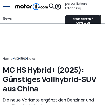
persönlichere
Erfahrung
News
REGISTRIEREN /
ANMELDEN
Warum gutes Design
Adria Twin (2026): Kult-
Dieses Konzep
auch bei erschwinglichen
Campervan komplett
als MG2 schon
Sportwagen wichtig ist
neu
kommen
Home
MG
EHS
News
MG HS Hybrid+ (2025):
Günstiges Vollhybrid-SUV
aus China
Die neue Variante ergänzt den Benziner und