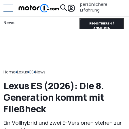
persönlichere
Erfahrung
News
REGISTRIEREN /
ANMELDEN
Autobauer müssen
Der Ferrari unter den
langsamer machen,
SUVs verändert sich:
Der Lexus LFA 
bevor die Zuverlässigkeit
Neuer Purosangue
zurück, aber 
noch weiter sinkt
gesichtet
Motor
Home
Lexus
ES
News
Lexus ES (2026): Die 8.
Generation kommt mit
Fließheck
Ein Vollhybrid und zwei E-Versionen stehen zur