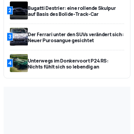
Bugatti Destrier: eine rollende Skulpur
2
auf Basis des Bolide-Track-Car
Der Ferrari unter den SUVs verändert sich:
3
Neuer Purosangue gesichtet
Unterwegs im Donkervoort P24 RS:
4
Nichts fühlt sich so lebendig an