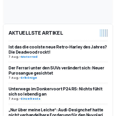
AKTUELLSTE ARTIKEL
Ist das die coolste neue Retro-Harley des Jahres?
Die Deadwood rockt!
7 Aug.
-
Motorrad
Der Ferrari unter den SUVs verändert sich: Neuer
Purosangue gesichtet
7 Aug.
-
Erlkönige
Unterwegs im Donkervoort P24 RS: Nichts fühlt
sich so lebendig an
7 Aug.
-
Einzeltests
„Nur über meine Leiche“: Audi-Designchef hatte
nicht verhandelbare Forderung für den Nuvolari