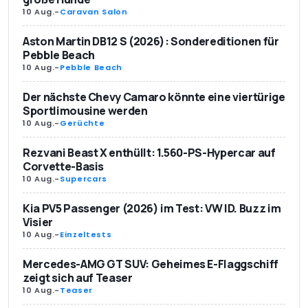
10 Aug.
-
Caravan Salon
Aston Martin DB12 S (2026): Sondereditionen für
Pebble Beach
10 Aug.
-
Pebble Beach
Der nächste Chevy Camaro könnte eine viertürige
Sportlimousine werden
10 Aug.
-
Gerüchte
Rezvani Beast X enthüllt: 1.560-PS-Hypercar auf
Corvette-Basis
10 Aug.
-
Supercars
Kia PV5 Passenger (2026) im Test: VW ID. Buzz im
Visier
10 Aug.
-
Einzeltests
Mercedes-AMG GT SUV: Geheimes E-Flaggschiff
zeigt sich auf Teaser
10 Aug.
-
Teaser