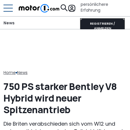
persönlichere
Erfahrung
News
REGISTRIEREN /
ANMELDEN
Bentley feiert 80 Jahre
Elektrischer B
Crewe mit einem
Dieser Camper hat einen
Torcal nutzt 
einzigartigen Continental
eigenen Schlafplatz für
Orchester, um
GTC
große Hunde
nachzubilden
Home
News
750 PS starker Bentley V8
Hybrid wird neuer
Spitzenantrieb
Die Briten verabschieden sich vom W12 und