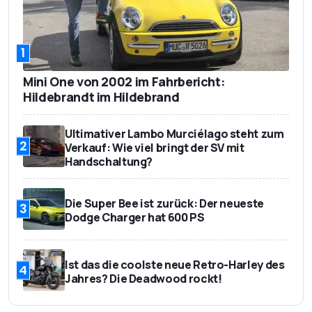
1
Mini One von 2002 im Fahrbericht:
Hildebrandt im Hildebrand
Ultimativer Lambo Murciélago steht zum
2
Verkauf: Wie viel bringt der SV mit
Handschaltung?
Die Super Bee ist zurück: Der neueste
3
Dodge Charger hat 600 PS
Ist das die coolste neue Retro-Harley des
4
Jahres? Die Deadwood rockt!