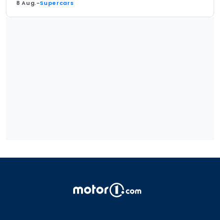
8 Aug.
-
Supercars