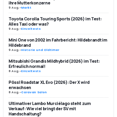
ihre Mutterkonzerne
9 Aug.
-
Markt
Toyota Corolla Touring Sports (2026) im Test:
Alles Taxi oder was?
9 Aug.
-
Einzeltests
Mini One von 2002 im Fahrbericht: Hildebrandt im
Hildebrand
9 Aug.
-
Historie und Oldtimer
Mitsubishi Grandis Mildhybrid (2026) im Test:
Erfreulich normal!
8 Aug.
-
Einzeltests
Pössl Roadstar XL Evo (2026): Der X wird
erwachsen
8 Aug.
-
Caravan Salon
Ultimativer Lambo Murciélago steht zum
Verkauf: Wie viel bringt der SV mit
Handschaltung?