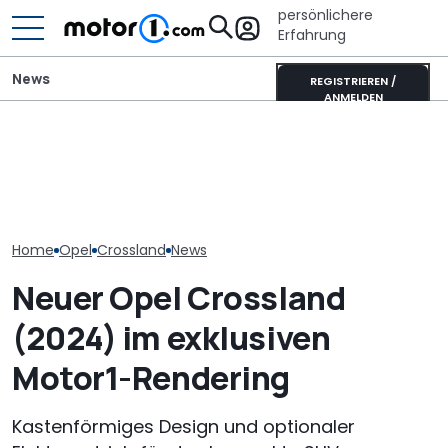
persönlichere
Erfahrung
News
REGISTRIEREN /
ANMELDEN
Fiat belebt Stellantis neu:
Hymer B-Klasse
Kanzler-Auto:
Auch Opel und Citroën
MasterLine (2026): Das
im Opel Kadet
können zulegen
Flaggschiff wird neu
Helmut Schmi
Home
Opel
Crossland
News
Neuer Opel Crossland
(2024) im exklusiven
Motor1-Rendering
Kastenförmiges Design und optionaler