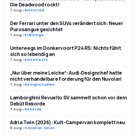
Die Deadwood rockt!
7 Aug.
-
Motorrad
Der Ferrari unter den SUVs verändert sich: Neuer
Purosangue gesichtet
7 Aug.
-
Erlkönige
Unterwegs im Donkervoort P24 RS: Nichts fühlt
sich so lebendig an
7 Aug.
-
Einzeltests
„Nur über meine Leiche“: Audi-Designchef hatte
nicht verhandelbare Forderung für den Nuvolari
7 Aug.
-
Designstudien
Lamborghini Revuelto SV sammelt schon vor dem
Debüt Rekorde
7 Aug.
-
Rekorde
Adria Twin (2026): Kult-Campervan komplett neu
6 Aug.
-
Caravan Salon