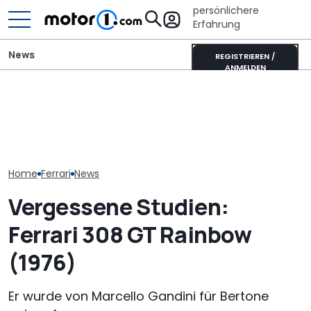
persönlichere
Erfahrung
News
REGISTRIEREN /
ANMELDEN
Der Ferrari unter den
SUVs verändert sich:
Ist das die coolste neue
Ferrari 12Clindr
Neuer Purosangue
Retro-Harley des Jahres?
Mehr Carbon, 
gesichtet
Die Deadwood rockt!
Bodennähe vo
Home
Ferrari
News
Vergessene Studien:
Ferrari 308 GT Rainbow
(1976)
Er wurde von Marcello Gandini für Bertone