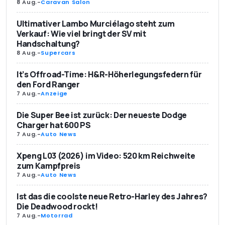
8 Aug.
-
Caravan Salon
Ultimativer Lambo Murciélago steht zum
Verkauf: Wie viel bringt der SV mit
Handschaltung?
8 Aug.
-
Supercars
It’s Offroad-Time: H&R-Höherlegungsfedern für
den Ford Ranger
7 Aug.
-
Anzeige
Die Super Bee ist zurück: Der neueste Dodge
Charger hat 600 PS
7 Aug.
-
Auto News
Xpeng L03 (2026) im Video: 520 km Reichweite
zum Kampfpreis
7 Aug.
-
Auto News
Ist das die coolste neue Retro-Harley des Jahres?
Die Deadwood rockt!
7 Aug.
-
Motorrad