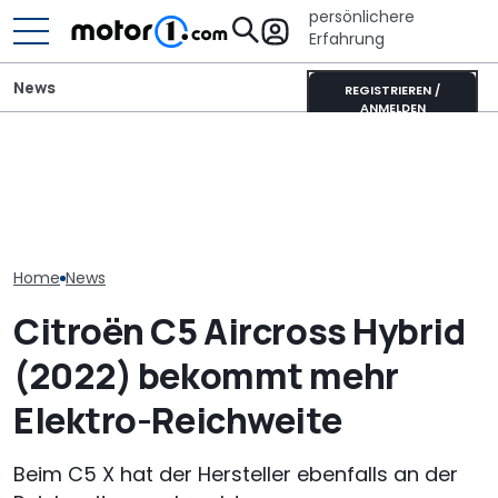
persönlichere
Erfahrung
News
REGISTRIEREN /
ANMELDEN
Adria Twin (2026): Kult-
Mitsubishi Grandis
Pössl zeigt ei
Campervan komplett
Mildhybrid (2026) im Test:
cleversten 64
neu
Erfreulich normal!
Grundrisse de
Home
News
Citroën C5 Aircross Hybrid
(2022) bekommt mehr
Elektro-Reichweite
Beim C5 X hat der Hersteller ebenfalls an der