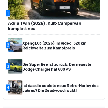
1
Adria Twin (2026): Kult-Campervan
komplett neu
Xpeng L03 (2026) im Video: 520 km
2
Reichweite zum Kampfpreis
Die Super Bee ist zurück: Der neueste
3
Dodge Charger hat 600 PS
Ist das die coolste neue Retro-Harley des
4
Jahres? Die Deadwood rockt!