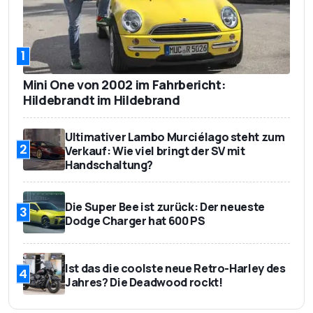
1
Mini One von 2002 im Fahrbericht:
Hildebrandt im Hildebrand
Ultimativer Lambo Murciélago steht zum
2
Verkauf: Wie viel bringt der SV mit
Handschaltung?
Die Super Bee ist zurück: Der neueste
3
Dodge Charger hat 600 PS
Ist das die coolste neue Retro-Harley des
4
Jahres? Die Deadwood rockt!