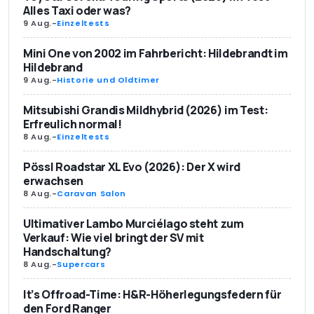
Alles Taxi oder was?
9 Aug.
-
Einzeltests
Mini One von 2002 im Fahrbericht: Hildebrandt im
Hildebrand
9 Aug.
-
Historie und Oldtimer
Mitsubishi Grandis Mildhybrid (2026) im Test:
Erfreulich normal!
8 Aug.
-
Einzeltests
Pössl Roadstar XL Evo (2026): Der X wird
erwachsen
8 Aug.
-
Caravan Salon
Ultimativer Lambo Murciélago steht zum
Verkauf: Wie viel bringt der SV mit
Handschaltung?
8 Aug.
-
Supercars
It’s Offroad-Time: H&R-Höherlegungsfedern für
den Ford Ranger