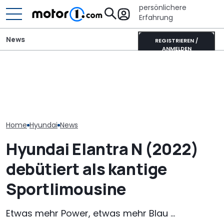
persönlichere
Erfahrung
News
REGISTRIEREN /
ANMELDEN
Hyundai Tucson (2027)
Wer gehört wem? Alle
Hyundai Santa
als Erlkönig erwischt:
großen Automarken und
startet mit o
Kanten statt Kurven
ihre Mutterkonzerne
Ausstattungs
Home
Hyundai
News
Hyundai Elantra N (2022)
debütiert als kantige
Sportlimousine
Etwas mehr Power, etwas mehr Blau ...