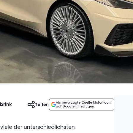
Als bevorzugte Quelle Motor1.com
brink
Teilen
auf Google hinzufügen
viele der unterschiedlichsten