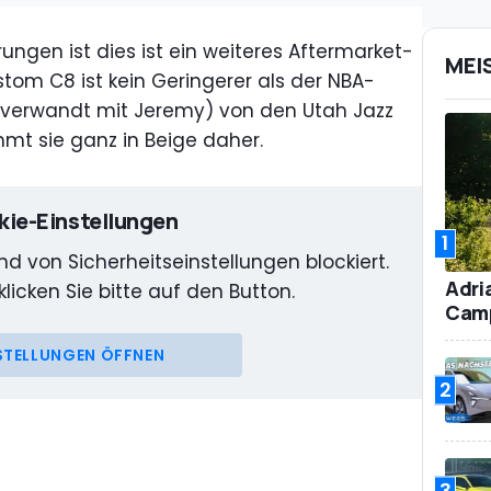
ngen ist dies ist ein weiteres Aftermarket-
MEI
ustom C8 ist kein Geringerer als der NBA-
t verwandt mit Jeremy) von den Utah Jazz
mt sie ganz in Beige daher.
ie-Einstellungen
1
d von Sicherheitseinstellungen blockiert.
Adri
klicken Sie bitte auf den Button.
Camp
STELLUNGEN ÖFFNEN
2
3