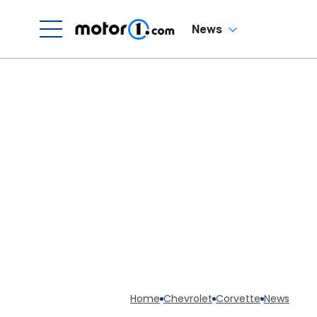
News
Home
Chevrolet
Corvette
News