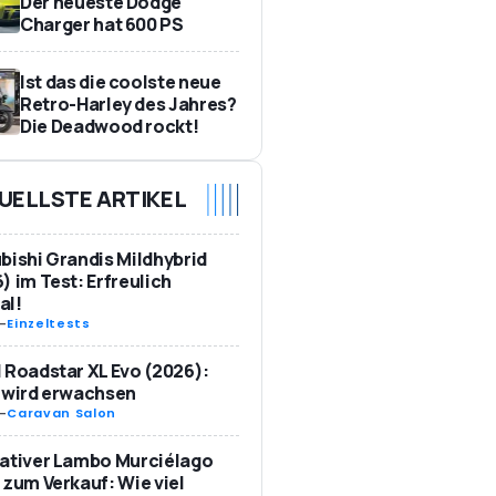
Der neueste Dodge
Charger hat 600 PS
Ist das die coolste neue
Retro-Harley des Jahres?
Die Deadwood rockt!
UELLSTE ARTIKEL
bishi Grandis Mildhybrid
) im Test: Erfreulich
al!
-
Einzeltests
 Roadstar XL Evo (2026):
 wird erwachsen
-
Caravan Salon
ativer Lambo Murciélago
 zum Verkauf: Wie viel