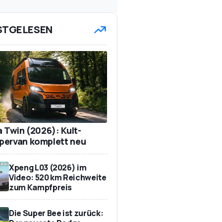
STGELESEN
a Twin (2026): Kult-
ervan komplett neu
Xpeng L03 (2026) im
Video: 520 km Reichweite
zum Kampfpreis
Die Super Bee ist zurück: