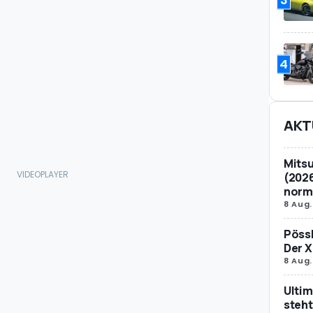
4
AKT
Mitsu
(2026
norm
8 Aug.
Pössl
Der X
8 Aug.
Ultim
steht