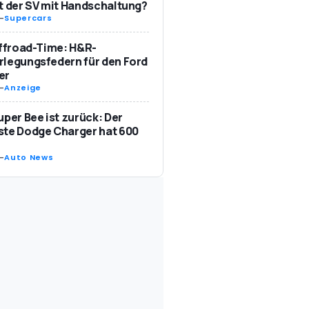
t der SV mit Handschaltung?
-
Supercars
Offroad-Time: H&R-
legungsfedern für den Ford
er
-
Anzeige
uper Bee ist zurück: Der
te Dodge Charger hat 600
-
Auto News