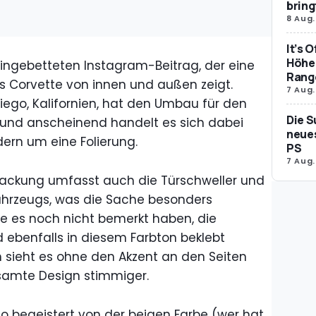
bring
8 Aug.
It’s 
Höher
ingebetteten Instagram-Beitrag, der eine
Rang
ns Corvette von innen und außen zeigt.
7 Aug.
ego, Kalifornien, hat den Umbau für den
Die S
und anscheinend handelt es sich dabei
neues
dern um eine Folierung.
PS
7 Aug.
rpackung umfasst auch die Türschweller und
Fahrzeugs, was die Sache besonders
ie es noch nicht bemerkt haben, die
nd ebenfalls in diesem Farbton beklebt
 sieht es ohne den Akzent an den Seiten
esamte Design stimmiger.
 so begeistert von der beigen Farbe (wer hat