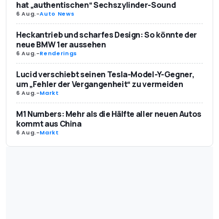
hat „authentischen“ Sechszylinder-Sound
6 Aug.
-
Auto News
Heckantrieb und scharfes Design: So könnte der
neue BMW 1er aussehen
6 Aug.
-
Renderings
Lucid verschiebt seinen Tesla-Model-Y-Gegner,
um „Fehler der Vergangenheit“ zu vermeiden
6 Aug.
-
Markt
M1 Numbers: Mehr als die Hälfte aller neuen Autos
kommt aus China
6 Aug.
-
Markt