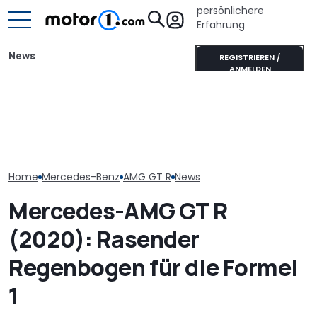
persönlichere
Erfahrung
News
REGISTRIEREN /
ANMELDEN
Elektrisches Mercedes-
AMG GT 53 4-Türer
Neuzulassungen in
Laika Kreos H 
Coupé hat
Deutschland: Automarkt
will der neue 
„authentischen“
wächst im Juli 2026
Integrierte p
Sechszylinder-Sound
Home
Mercedes-Benz
AMG GT R
News
Mercedes-AMG GT R
(2020): Rasender
Regenbogen für die Formel
1