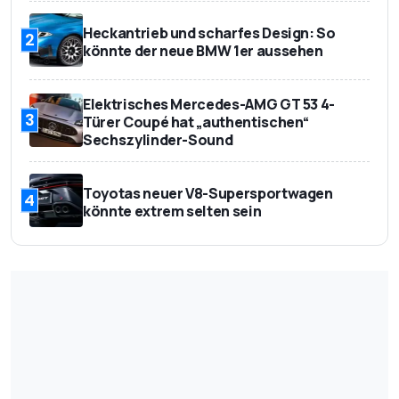
Heckantrieb und scharfes Design: So
2
könnte der neue BMW 1er aussehen
Elektrisches Mercedes-AMG GT 53 4-
3
Türer Coupé hat „authentischen“
Sechszylinder-Sound
Toyotas neuer V8-Supersportwagen
4
könnte extrem selten sein