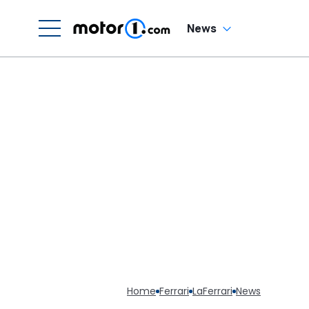
News
Home
Ferrari
LaFerrari
News