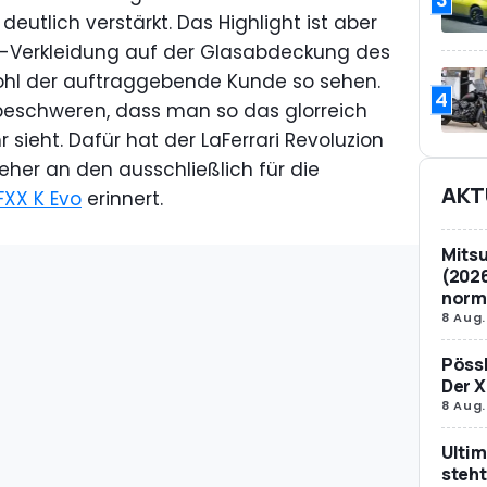
utlich verstärkt. Das Highlight ist aber
n-Verkleidung auf der Glasabdeckung des
ohl der auftraggebende Kunde so sehen.
4
beschweren, dass man so das glorreich
 sieht. Dafür hat der LaFerrari Revoluzion
eher an den ausschließlich für die
AKT
 FXX K Evo
erinnert.
Mitsu
(2026
norm
8 Aug.
Pössl
Der X
8 Aug.
Ultim
steht