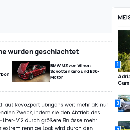
MEI
ühe wurden geschlachtet
1
BMW M3 von Vilner:
Schottenkaro und E36-
rbon
Adri
Motor
Camp
2
d laut RevoZport übrigens weit mehr als nur
ionalen Zweck, indem sie den Abtrieb des
-Liter-V12 durch größere Einlässe mehr
 extrem rennige Look wird durch den
3