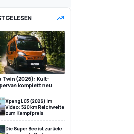
STGELESEN
a Twin (2026): Kult-
ervan komplett neu
Xpeng L03 (2026) im
Video: 520 km Reichweite
zum Kampfpreis
Die Super Bee ist zurück: