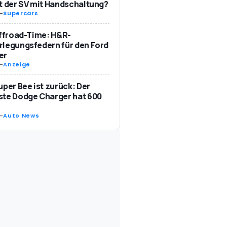
t der SV mit Handschaltung?
-
Supercars
Offroad-Time: H&R-
legungsfedern für den Ford
er
-
Anzeige
uper Bee ist zurück: Der
te Dodge Charger hat 600
-
Auto News