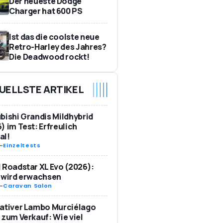
Der neueste Dodge
Charger hat 600 PS
Ist das die coolste neue
Retro-Harley des Jahres?
Die Deadwood rockt!
UELLSTE ARTIKEL
bishi Grandis Mildhybrid
) im Test: Erfreulich
al!
-
Einzeltests
 Roadstar XL Evo (2026):
 wird erwachsen
-
Caravan Salon
ativer Lambo Murciélago
 zum Verkauf: Wie viel