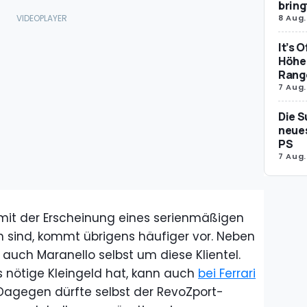
bring
8 Aug.
It’s 
Höher
Rang
7 Aug.
Die S
neues
PS
7 Aug.
t der Erscheinung eines serienmäßigen
en sind, kommt übrigens häufiger vor. Neben
auch Maranello selbst um diese Klientel.
nötige Kleingeld hat, kann auch
bei Ferrari
 Dagegen dürfte selbst der RevoZport-