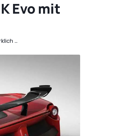
 K Evo mit
ich ...