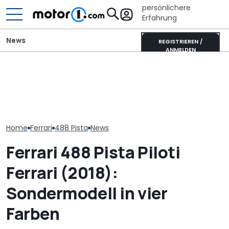
persönlichere
Erfahrung
News
REGISTRIEREN /
ANMELDEN
Der Ferrari unter den
SUVs verändert sich:
It’s Offroad-Time: H&R-
Ferrari 12Clindr
Neuer Purosangue
Höherlegungsfedern für
Mehr Carbon, 
gesichtet
den Ford Ranger
Bodennähe vo
Home
Ferrari
488 Pista
News
Ferrari 488 Pista Piloti
Ferrari (2018):
Sondermodell in vier
Farben