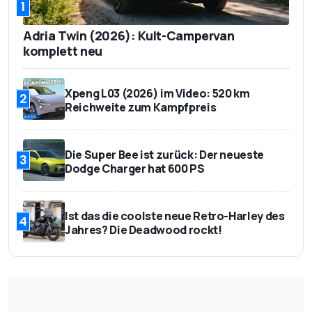
1
Adria Twin (2026): Kult-Campervan
komplett neu
Xpeng L03 (2026) im Video: 520 km
2
Reichweite zum Kampfpreis
Die Super Bee ist zurück: Der neueste
3
Dodge Charger hat 600 PS
Ist das die coolste neue Retro-Harley des
4
Jahres? Die Deadwood rockt!