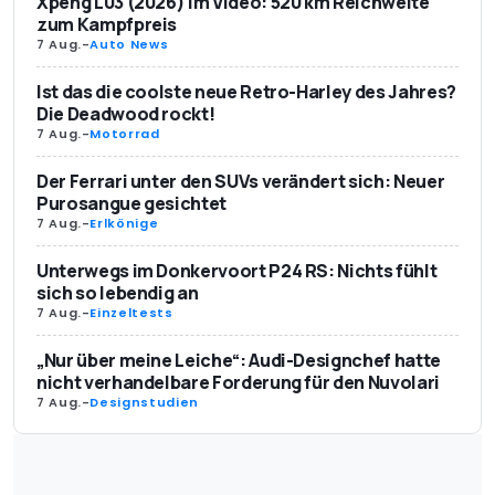
Xpeng L03 (2026) im Video: 520 km Reichweite
zum Kampfpreis
7 Aug.
-
Auto News
Ist das die coolste neue Retro-Harley des Jahres?
Die Deadwood rockt!
7 Aug.
-
Motorrad
Der Ferrari unter den SUVs verändert sich: Neuer
Purosangue gesichtet
7 Aug.
-
Erlkönige
Unterwegs im Donkervoort P24 RS: Nichts fühlt
sich so lebendig an
7 Aug.
-
Einzeltests
„Nur über meine Leiche“: Audi-Designchef hatte
nicht verhandelbare Forderung für den Nuvolari
7 Aug.
-
Designstudien