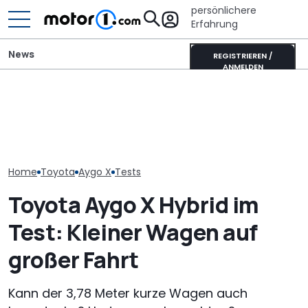
persönlichere
Erfahrung
News
REGISTRIEREN /
ANMELDEN
Toyota GR GT 
Toyotas neuer V8-
It’s Offroad-Time: H&R-
Track Pack no
Supersportwagen könnte
Höherlegungsfedern für
extremer? Un
extrem selten sein
den Ford Ranger
Rendering
Home
Toyota
Aygo X
Tests
Toyota Aygo X Hybrid im
Test: Kleiner Wagen auf
großer Fahrt
Kann der 3,78 Meter kurze Wagen auch