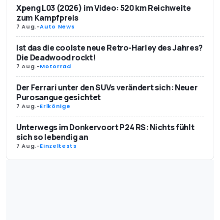
Xpeng L03 (2026) im Video: 520 km Reichweite
zum Kampfpreis
7 Aug.
-
Auto News
Ist das die coolste neue Retro-Harley des Jahres?
Die Deadwood rockt!
7 Aug.
-
Motorrad
Der Ferrari unter den SUVs verändert sich: Neuer
Purosangue gesichtet
7 Aug.
-
Erlkönige
Unterwegs im Donkervoort P24 RS: Nichts fühlt
sich so lebendig an
7 Aug.
-
Einzeltests