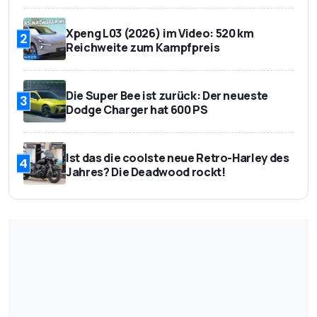
Xpeng L03 (2026) im Video: 520 km
2
Reichweite zum Kampfpreis
Die Super Bee ist zurück: Der neueste
3
Dodge Charger hat 600 PS
Ist das die coolste neue Retro-Harley des
4
Jahres? Die Deadwood rockt!