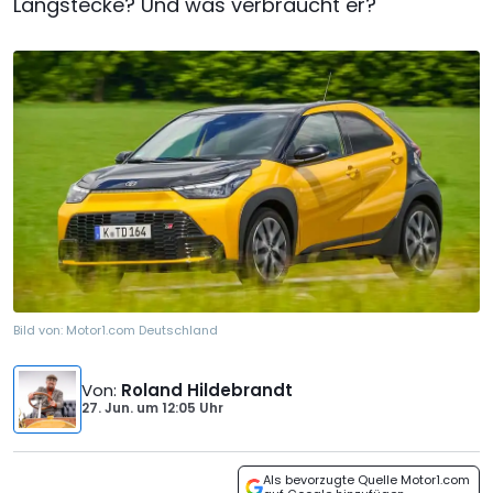
Langstecke? Und was verbraucht er?
Bild von:
Motor1.com Deutschland
Von
:
Roland Hildebrandt
27. Jun.
um
12:05 Uhr
Als bevorzugte Quelle Motor1.com