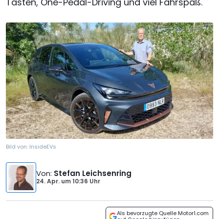
Tasten, One-Pedal-Driving und viel Fahrspaß.
Bild von:
InsideEVs
Von
:
Stefan Leichsenring
24. Apr.
um
10:36 Uhr
Als bevorzugte Quelle Motor1.com