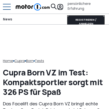
persönlichere
Erfahrung
News
REGISTRIEREN /
ANMELDEN
Kia PV5 Passenger (2026)
Dieser Camper hat einen
Toyota Coroll
im Test: VW ID. Buzz im
eigenen Schlafplatz für
Sports (2026) 
Visier
große Hunde
Alles Taxi ode
Home
Cupra
Born
Tests
Cupra Born VZ im Test:
Kompaktsportler sorgt mit
326 PS für Spaß
Das Facelift des Cupra Born VZ bringt echte