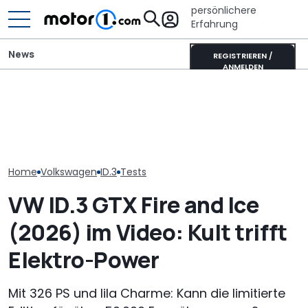
persönlichere
Erfahrung
News
REGISTRIEREN /
ANMELDEN
Wer gehört wem? Alle
Toyota Corolla Touring
GWM Ora 5 vs.
großen Automarken und
Sports (2026) im Test:
China-Neulin
ihre Mutterkonzerne
Alles Taxi oder was?
Kompakt-Plat
Home
Volkswagen
ID.3
Tests
VW ID.3 GTX Fire and Ice
(2026) im Video: Kult trifft
Elektro-Power
Mit 326 PS und lila Charme: Kann die limitierte