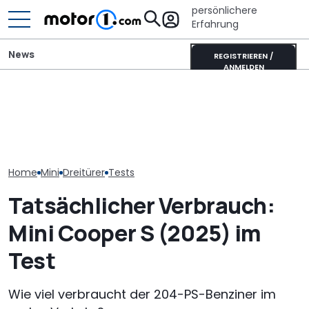
persönlichere
Erfahrung
News
REGISTRIEREN /
ANMELDEN
Mini Cooper Oxford
Edition (2026):
Pössl Roadstar XL Evo
Finaler Härtete
Sondermodell zum
(2026): Der X wird
erprobt neue
Jubiläum
erwachsen
Countryman Ed
Home
Mini
Dreitürer
Tests
Tatsächlicher Verbrauch:
Mini Cooper S (2025) im
Test
Wie viel verbraucht der 204-PS-Benziner im