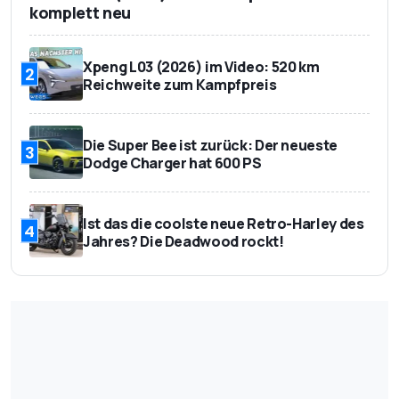
komplett neu
Xpeng L03 (2026) im Video: 520 km
2
Reichweite zum Kampfpreis
Die Super Bee ist zurück: Der neueste
3
Dodge Charger hat 600 PS
Ist das die coolste neue Retro-Harley des
4
Jahres? Die Deadwood rockt!