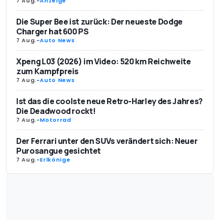
7 Aug.
-
Anzeige
Die Super Bee ist zurück: Der neueste Dodge
Charger hat 600 PS
7 Aug.
-
Auto News
Xpeng L03 (2026) im Video: 520 km Reichweite
zum Kampfpreis
7 Aug.
-
Auto News
Ist das die coolste neue Retro-Harley des Jahres?
Die Deadwood rockt!
7 Aug.
-
Motorrad
Der Ferrari unter den SUVs verändert sich: Neuer
Purosangue gesichtet
7 Aug.
-
Erlkönige