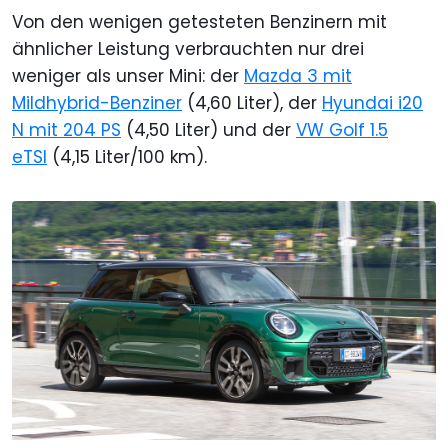
Von den wenigen getesteten Benzinern mit
ähnlicher Leistung verbrauchten nur drei
weniger als unser Mini: der
Mazda 3 mit
Mildhybrid-Benziner
(4,60 Liter), der
Hyundai i20
N mit 204 PS
(4,50 Liter) und der
VW Golf 1.5
eTSI
(4,15 Liter/100 km).