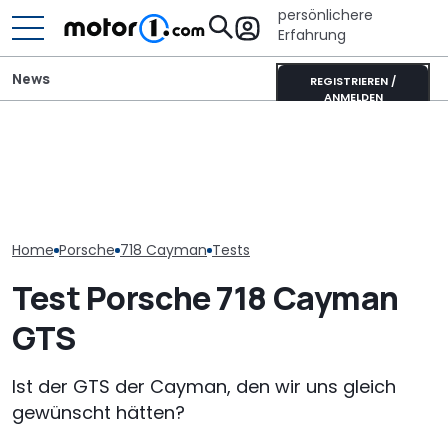
persönlichere
Erfahrung
News
REGISTRIEREN /
ANMELDEN
Der Ferrari unter den
Porsche verlängert
SUVs verändert sich:
Porsche versc
Standortsicherung um
Neuer Purosangue
Sparkurs: Weit
fünf Jahre bis 2035
gesichtet
Jobs auf der 
Home
Porsche
718 Cayman
Tests
Test Porsche 718 Cayman
GTS
Ist der GTS der Cayman, den wir uns gleich
gewünscht hätten?