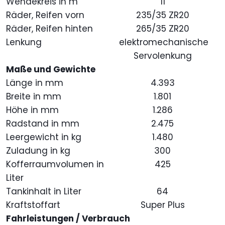
Wendekreis in m
11
Räder, Reifen vorn
235/35 ZR20
Räder, Reifen hinten
265/35 ZR20
Lenkung
elektromechanische
Servolenkung
Maße und Gewichte
Länge in mm
4.393
Breite in mm
1.801
Höhe in mm
1.286
Radstand in mm
2.475
Leergewicht in kg
1.480
Zuladung in kg
300
Kofferraumvolumen in
425
Liter
Tankinhalt in Liter
64
Kraftstoffart
Super Plus
Fahrleistungen / Verbrauch