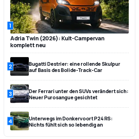
1
Adria Twin (2026): Kult-Campervan
komplett neu
Bugatti Destrier: eine rollende Skulpur
2
auf Basis des Bolide-Track-Car
Der Ferrari unter den SUVs verändert sich:
3
Neuer Purosangue gesichtet
Unterwegs im Donkervoort P24 RS:
4
Nichts fühlt sich so lebendig an