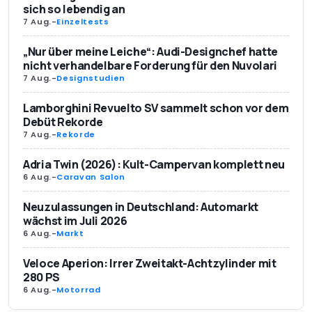
sich so lebendig an
7 Aug.
-
Einzeltests
„Nur über meine Leiche“: Audi-Designchef hatte
nicht verhandelbare Forderung für den Nuvolari
7 Aug.
-
Designstudien
Lamborghini Revuelto SV sammelt schon vor dem
Debüt Rekorde
7 Aug.
-
Rekorde
Adria Twin (2026): Kult-Campervan komplett neu
6 Aug.
-
Caravan Salon
Neuzulassungen in Deutschland: Automarkt
wächst im Juli 2026
6 Aug.
-
Markt
Veloce Aperion: Irrer Zweitakt-Achtzylinder mit
280 PS
6 Aug.
-
Motorrad