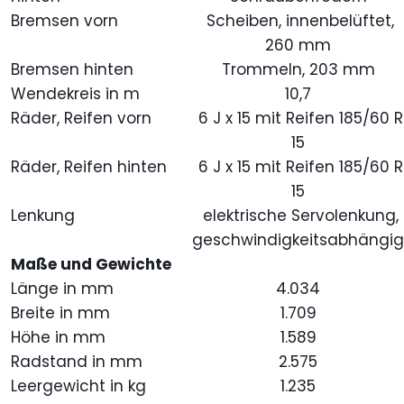
Bremsen vorn
Scheiben, innenbelüftet,
260 mm
Bremsen hinten
Trommeln, 203 mm
Wendekreis in m
10,7
Räder, Reifen vorn
6 J x 15 mit Reifen 185/60 R
15
Räder, Reifen hinten
6 J x 15 mit Reifen 185/60 R
15
Lenkung
elektrische Servolenkung,
geschwindigkeitsabhängi
Maße und Gewichte
Länge in mm
4.034
Breite in mm
1.709
Höhe in mm
1.589
Radstand in mm
2.575
Leergewicht in kg
1.235