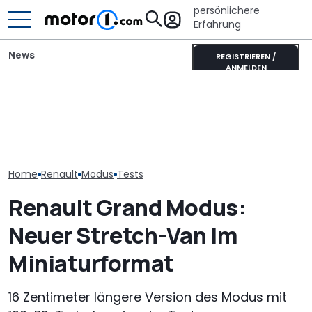
persönlichere
Erfahrung
News
REGISTRIEREN /
ANMELDEN
Ahorn CV 560 (2026) im
Pössl Roadstar XL Evo
Ahorn Camp Ec
Test: Lagerkoller oder
(2026): Der X wird
Sonnenfinstern
Allrounder-Glück?
erwachsen
Rädern
Home
Renault
Modus
Tests
Renault Grand Modus:
Neuer Stretch-Van im
Miniaturformat
16 Zentimeter längere Version des Modus mit