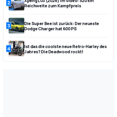
Xpeng L03 (2026) im Video: 520 km
2
Reichweite zum Kampfpreis
Die Super Bee ist zurück: Der neueste
3
Dodge Charger hat 600 PS
Ist das die coolste neue Retro-Harley des
4
Jahres? Die Deadwood rockt!