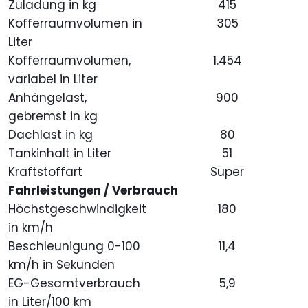
Zuladung in kg
415
Kofferraumvolumen in
305
Liter
Kofferraumvolumen,
1.454
variabel in Liter
Anhängelast,
900
gebremst in kg
Dachlast in kg
80
Tankinhalt in Liter
51
Kraftstoffart
Super
Fahrleistungen / Verbrauch
Höchstgeschwindigkeit
180
in km/h
Beschleunigung 0-100
11,4
km/h in Sekunden
EG-Gesamtverbrauch
5,9
in Liter/100 km