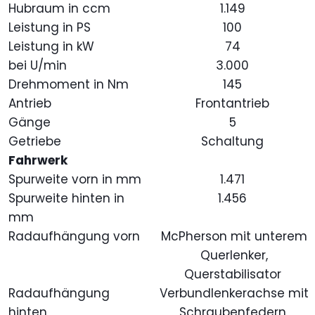
Hubraum in ccm
1.149
Leistung in PS
100
Leistung in kW
74
bei U/min
3.000
Drehmoment in Nm
145
Antrieb
Frontantrieb
Gänge
5
Getriebe
Schaltung
Fahrwerk
Spurweite vorn in mm
1.471
Spurweite hinten in
1.456
mm
Radaufhängung vorn
McPherson mit unterem
Querlenker,
Querstabilisator
Radaufhängung
Verbundlenkerachse mit
hinten
Schraubenfedern