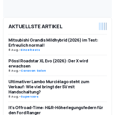
AKTUELLSTE ARTIKEL
Mitsubishi Grandis Mildhybrid (2026) im Test:
Erfreulich normal!
8 Aug.
-
Einzeltests
Pössl Roadstar XL Evo (2026): Der X wird
erwachsen
8 Aug.
-
Caravan Salon
Ultimativer Lambo Murciélago steht zum
Verkauf: Wie viel bringt der SV mit
Handschaltung?
8 Aug.
-
Supercars
It’s Offroad-Time: H&R-Höherlegungsfedern für
den Ford Ranger