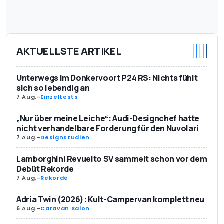
AKTUELLSTE ARTIKEL
Unterwegs im Donkervoort P24 RS: Nichts fühlt
sich so lebendig an
7 Aug.
-
Einzeltests
„Nur über meine Leiche“: Audi-Designchef hatte
nicht verhandelbare Forderung für den Nuvolari
7 Aug.
-
Designstudien
Lamborghini Revuelto SV sammelt schon vor dem
Debüt Rekorde
7 Aug.
-
Rekorde
Adria Twin (2026): Kult-Campervan komplett neu
6 Aug.
-
Caravan Salon