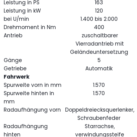
Leistung in PS
163
Leistung in kW
120
bei U/min
1.400 bis 2.000
Drehmoment in Nm
400
Antrieb
zuschaltbarer
Vierradantrieb mit
Geländeuntersetzung
Gänge
5
Getriebe
Automatik
Fahrwerk
Spurweite vorn in mm
1.570
Spurweite hinten in
1.570
mm
Radaufhängung vorn
Doppeldreiecksquerlenker,
Schraubenfeder
Radaufhängung
Starrachse,
hinten
verwindungssteife