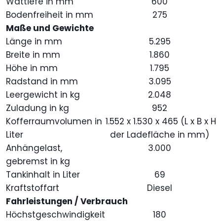
Wattiefe in mm
600
Bodenfreiheit in mm
275
Maße und Gewichte
Länge in mm
5.295
Breite in mm
1.860
Höhe in mm
1.795
Radstand in mm
3.095
Leergewicht in kg
2.048
Zuladung in kg
952
Kofferraumvolumen in
1.552 x 1.530 x 465 (L x B x H
Liter
der Ladefläche in mm)
Anhängelast,
3.000
gebremst in kg
Tankinhalt in Liter
69
Kraftstoffart
Diesel
Fahrleistungen / Verbrauch
Höchstgeschwindigkeit
180