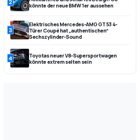
2
könnte der neue BMW 1er aussehen
Elektrisches Mercedes-AMG GT 53 4-
3
Türer Coupé hat „authentischen“
Sechszylinder-Sound
Toyotas neuer V8-Supersportwagen
4
könnte extrem selten sein