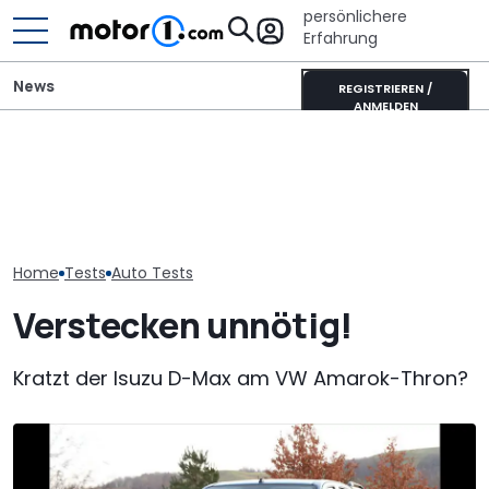
persönlichere
Erfahrung
News
REGISTRIEREN /
ANMELDEN
Isuzu D-Max: Neuer 2,2-
Liter-Diesel für
Adria Twin (2026): Kult-
Die günstigst
Deutschland und
Campervan komplett
auf dem deut
Österreich
neu
Markt 2025 (U
Home
Tests
Auto Tests
Verstecken unnötig!
Kratzt der Isuzu D-Max am VW Amarok-Thron?