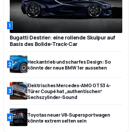
1
Bugatti Destrier: eine rollende Skulpur auf
Basis des Bolide-Track-Car
Heckantrieb und scharfes Design: So
2
könnte der neue BMW 1er aussehen
Elektrisches Mercedes-AMG GT 53 4-
3
Türer Coupé hat „authentischen“
Sechszylinder-Sound
Toyotas neuer V8-Supersportwagen
4
könnte extrem selten sein