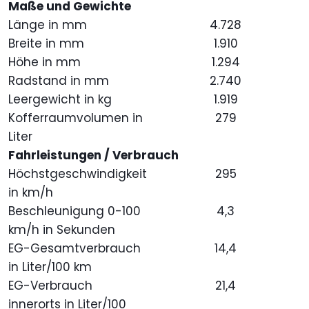
Maße und Gewichte
Länge in mm
4.728
Breite in mm
1.910
Höhe in mm
1.294
Radstand in mm
2.740
Leergewicht in kg
1.919
Kofferraumvolumen in
279
Liter
Fahrleistungen / Verbrauch
Höchstgeschwindigkeit
295
in km/h
Beschleunigung 0-100
4,3
km/h in Sekunden
EG-Gesamtverbrauch
14,4
in Liter/100 km
EG-Verbrauch
21,4
innerorts in Liter/100