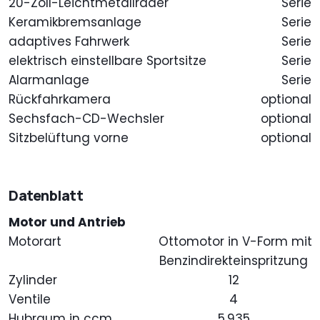
20-Zoll-Leichtmetallräder
Serie
Keramikbremsanlage
Serie
adaptives Fahrwerk
Serie
elektrisch einstellbare Sportsitze
Serie
Alarmanlage
Serie
Rückfahrkamera
optional
Sechsfach-CD-Wechsler
optional
Sitzbelüftung vorne
optional
Datenblatt
Motor und Antrieb
Motorart
Ottomotor in V-Form mit
Benzindirekteinspritzung
Zylinder
12
Ventile
4
Hubraum in ccm
5.935