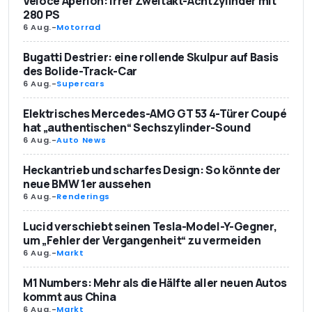
Veloce Aperion: Irrer Zweitakt-Achtzylinder mit
280 PS
6 Aug.
-
Motorrad
Bugatti Destrier: eine rollende Skulpur auf Basis
des Bolide-Track-Car
6 Aug.
-
Supercars
Elektrisches Mercedes-AMG GT 53 4-Türer Coupé
hat „authentischen“ Sechszylinder-Sound
6 Aug.
-
Auto News
Heckantrieb und scharfes Design: So könnte der
neue BMW 1er aussehen
6 Aug.
-
Renderings
Lucid verschiebt seinen Tesla-Model-Y-Gegner,
um „Fehler der Vergangenheit“ zu vermeiden
6 Aug.
-
Markt
M1 Numbers: Mehr als die Hälfte aller neuen Autos
kommt aus China
6 Aug.
-
Markt