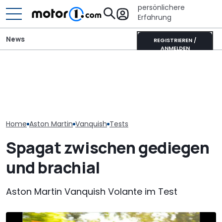
persönlichere
Erfahrung
News
REGISTRIEREN /
ANMELDEN
Besitzer zahlten Millionen,
Aston Martin
um in Aston Martins Turm
Neuzulassungen in
Dreadnought:
in Miami zu wohnen. Nun
Deutschland: Automarkt
Schlachtschiff
soll er Risse haben
wächst im Juli 2026
Videospiel
Home
Aston Martin
Vanquish
Tests
Spagat zwischen gediegen
und brachial
Aston Martin Vanquish Volante im Test