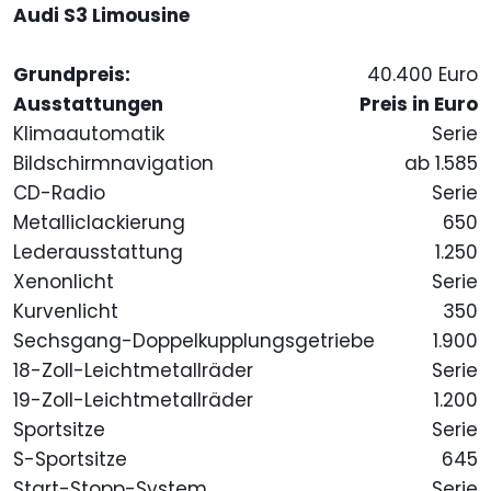
Audi S3 Limousine
Grundpreis:
40.400 Euro
Ausstattungen
Preis in Euro
Klimaautomatik
Serie
Bildschirmnavigation
ab 1.585
CD-Radio
Serie
Metalliclackierung
650
Lederausstattung
1.250
Xenonlicht
Serie
Kurvenlicht
350
Sechsgang-Doppelkupplungsgetriebe
1.900
18-Zoll-Leichtmetallräder
Serie
19-Zoll-Leichtmetallräder
1.200
Sportsitze
Serie
S-Sportsitze
645
Start-Stopp-System
Serie