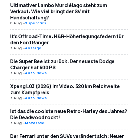
Ultimativer Lambo Murciélago steht zum
Verkauf: Wie viel bringt der SV mit
Handschaltung?
8 Aug.
-
Supercars
It’s Offroad-Time: H&R-Höherlegungsfedern für
den Ford Ranger
7 Aug.
-
Anzeige
Die Super Bee ist zurück: Der neueste Dodge
Charger hat 600 PS
7 Aug.
-
Auto News
Xpeng L03 (2026) im Video: 520 km Reichweite
zum Kampfpreis
7 Aug.
-
Auto News
Ist das die coolste neue Retro-Harley des Jahres?
Die Deadwood rockt!
7 Aug.
-
Motorrad
Der Ferrari unter den SUVs verändert sich: Neuer