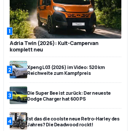
1
Adria Twin (2026): Kult-Campervan
komplett neu
Xpeng L03 (2026) im Video: 520 km
2
Reichweite zum Kampfpreis
Die Super Bee ist zurück: Der neueste
3
Dodge Charger hat 600 PS
Ist das die coolste neue Retro-Harley des
4
Jahres? Die Deadwood rockt!