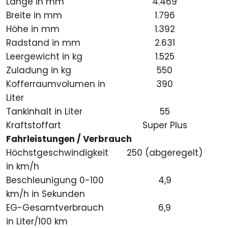
Länge in mm
4.469
Breite in mm
1.796
Höhe in mm
1.392
Radstand in mm
2.631
Leergewicht in kg
1.525
Zuladung in kg
550
Kofferraumvolumen in
390
Liter
Tankinhalt in Liter
55
Kraftstoffart
Super Plus
Fahrleistungen / Verbrauch
Höchstgeschwindigkeit
250 (abgeregelt)
in km/h
Beschleunigung 0-100
4,9
km/h in Sekunden
EG-Gesamtverbrauch
6,9
in Liter/100 km