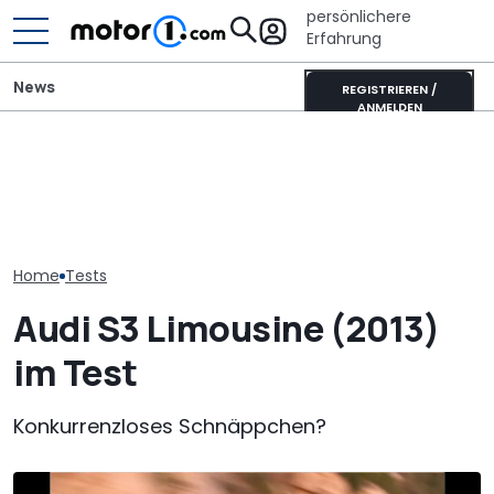
persönlichere
Erfahrung
News
REGISTRIEREN /
ANMELDEN
„Nur über mein
Pössl Roadstar XL Evo
Audi-Designch
Audi A3 (1996-2003): Der
(2026): Der X wird
nicht verhand
edlere Vierer-Golf wird 30
erwachsen
Forderung für
Nuvolari
Home
Tests
Audi S3 Limousine (2013)
im Test
Konkurrenzloses Schnäppchen?