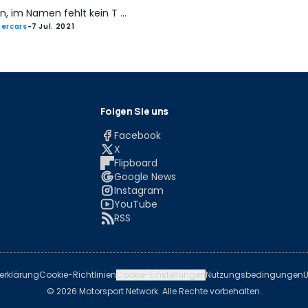
n, im Namen fehlt kein T ...
ercars
-
7 Jul. 2021
Folgen Sie uns
Facebook
X
Flipboard
Google News
Instagram
YouTube
RSS
erklärung
Cookie-Richtlinien
Cookie-Einstellungen
Nutzungsbedingungen
U
© 2026 Motorsport Network. Alle Rechte vorbehalten.