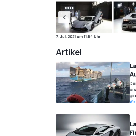
7. Jul. 2021
um
11:54 Uhr
Artikel
La
Au
De
ers
gi
Wir
La
Fi