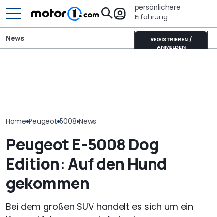
persönlichere
Erfahrung
News
REGISTRIEREN /
ANMELDEN
„Nur über meine Leiche“:
Audi-Designchef hatte
Toyota Corolla Touring
Das neue SUV-
nicht verhandelbare
Sports (2026) im Test:
von Genesis 
Forderung für den
Alles Taxi oder was?
diesen Monat 
Nuvolari
Home
Peugeot
5008
News
Peugeot E-5008 Dog
Edition: Auf den Hund
gekommen
Bei dem großen SUV handelt es sich um ein