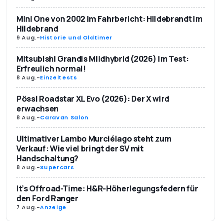
Mini One von 2002 im Fahrbericht: Hildebrandt im
Hildebrand
9 Aug.
-
Historie und Oldtimer
Mitsubishi Grandis Mildhybrid (2026) im Test:
Erfreulich normal!
8 Aug.
-
Einzeltests
Pössl Roadstar XL Evo (2026): Der X wird
erwachsen
8 Aug.
-
Caravan Salon
Ultimativer Lambo Murciélago steht zum
Verkauf: Wie viel bringt der SV mit
Handschaltung?
8 Aug.
-
Supercars
It’s Offroad-Time: H&R-Höherlegungsfedern für
den Ford Ranger
7 Aug.
-
Anzeige