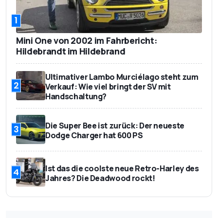
1
Mini One von 2002 im Fahrbericht:
Hildebrandt im Hildebrand
Ultimativer Lambo Murciélago steht zum
2
Verkauf: Wie viel bringt der SV mit
Handschaltung?
Die Super Bee ist zurück: Der neueste
3
Dodge Charger hat 600 PS
Ist das die coolste neue Retro-Harley des
4
Jahres? Die Deadwood rockt!