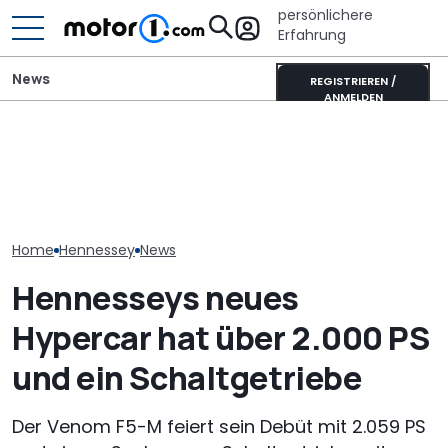
persönlichere
Erfahrung
News
REGISTRIEREN /
ANMELDEN
Hennessey Blackbird: der
Ultimativer L
analoge
Mitsubishi Grandis
Murciélago st
Supersportwagen ist
Mildhybrid (2026) im Test:
Verkauf: Wie vi
zurück
Erfreulich normal!
der SV mit
Handschaltun
Home
Hennessey
News
Hennesseys neues
Hypercar hat über 2.000 PS
und ein Schaltgetriebe
Der Venom F5-M feiert sein Debüt mit 2.059 PS