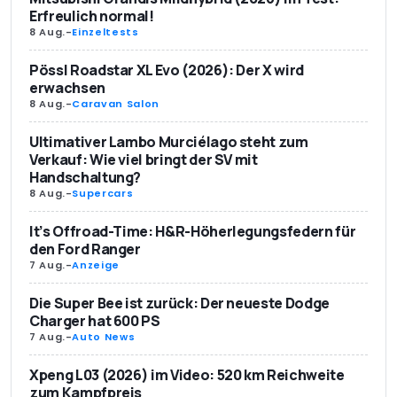
Erfreulich normal!
8 Aug.
-
Einzeltests
Pössl Roadstar XL Evo (2026): Der X wird
erwachsen
8 Aug.
-
Caravan Salon
Ultimativer Lambo Murciélago steht zum
Verkauf: Wie viel bringt der SV mit
Handschaltung?
8 Aug.
-
Supercars
It’s Offroad-Time: H&R-Höherlegungsfedern für
den Ford Ranger
7 Aug.
-
Anzeige
Die Super Bee ist zurück: Der neueste Dodge
Charger hat 600 PS
7 Aug.
-
Auto News
Xpeng L03 (2026) im Video: 520 km Reichweite
zum Kampfpreis