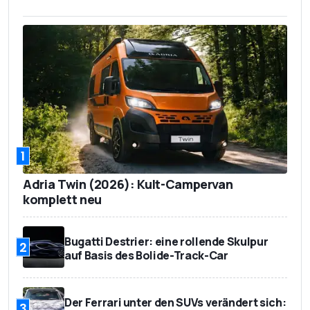
1
Adria Twin (2026): Kult-Campervan
komplett neu
Bugatti Destrier: eine rollende Skulpur
2
auf Basis des Bolide-Track-Car
Der Ferrari unter den SUVs verändert sich:
3