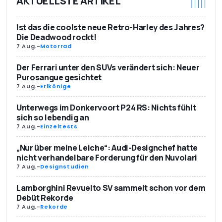
AKTUELLSTE ARTIKEL
Ist das die coolste neue Retro-Harley des Jahres?
Die Deadwood rockt!
7 Aug.
-
Motorrad
Der Ferrari unter den SUVs verändert sich: Neuer
Purosangue gesichtet
7 Aug.
-
Erlkönige
Unterwegs im Donkervoort P24 RS: Nichts fühlt
sich so lebendig an
7 Aug.
-
Einzeltests
„Nur über meine Leiche“: Audi-Designchef hatte
nicht verhandelbare Forderung für den Nuvolari
7 Aug.
-
Designstudien
Lamborghini Revuelto SV sammelt schon vor dem
Debüt Rekorde
7 Aug.
-
Rekorde