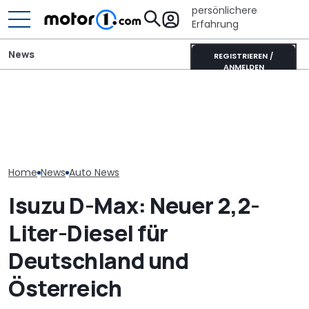
persönlichere
Erfahrung
News
REGISTRIEREN /
ANMELDEN
Elektrisches Mercedes-
Der Ferrari unter den
AMG GT 53 4-Türer
SUVs verändert sich:
Neuer Audi Q
Coupé hat
Neuer Purosangue
Zweite Genera
„authentischen“
gesichtet
SUV-Coupés b
Sechszylinder-Sound
Home
News
Auto News
Isuzu D-Max: Neuer 2,2-
Liter-Diesel für
Deutschland und
Österreich