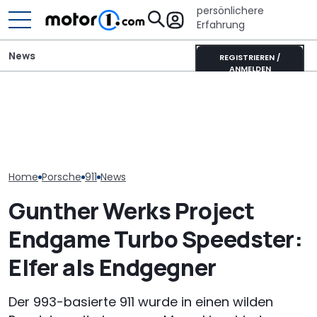
persönlichere
Erfahrung
News
REGISTRIEREN /
ANMELDEN
Porsche 911 Carrera S:
Was können 480 PS auf
It’s Offroad-Time: H&R-
Porsche verlä
dem Laguna Seca
Höherlegungsfedern für
Standortsich
Raceway?
den Ford Ranger
fünf Jahre bis
Home
Porsche
911
News
Gunther Werks Project
Endgame Turbo Speedster:
Elfer als Endgegner
Der 993-basierte 911 wurde in einen wilden