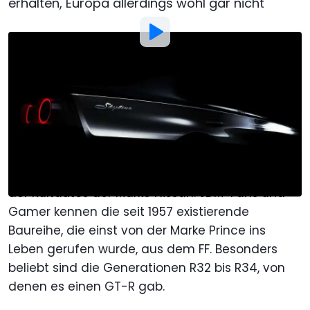
erhalten, Europa allerdings wohl gar nicht
Bild von:
Nissan
Von
: Anthony Alaniz
Übersetzt von
: Roland Hildebrandt
Veröffentlicht von
:
Roland Hildebrandt
14. Apr.
um
12:45 Uhr
Als bevorzugte Quelle Motor1.com
auf Google hinzufügen
Der Skyline ist neben dem Z und dem GT-R eines
der Kultautos der Marke Nissan. JDM-Fans und
Gamer kennen die seit 1957 existierende
Baureihe, die einst von der Marke Prince ins
Leben gerufen wurde, aus dem FF. Besonders
beliebt sind die Generationen R32 bis R34, von
denen es einen GT-R gab.