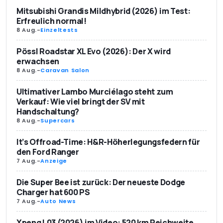
Mitsubishi Grandis Mildhybrid (2026) im Test:
Erfreulich normal!
8 Aug.
-
Einzeltests
Pössl Roadstar XL Evo (2026): Der X wird
erwachsen
8 Aug.
-
Caravan Salon
Ultimativer Lambo Murciélago steht zum
Verkauf: Wie viel bringt der SV mit
Handschaltung?
8 Aug.
-
Supercars
It’s Offroad-Time: H&R-Höherlegungsfedern für
den Ford Ranger
7 Aug.
-
Anzeige
Die Super Bee ist zurück: Der neueste Dodge
Charger hat 600 PS
7 Aug.
-
Auto News
Xpeng L03 (2026) im Video: 520 km Reichweite