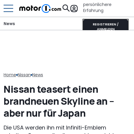
persönlichere
Erfahrung
News
REGISTRIEREN /
ANMELDEN
"Werden nicht
überleben": Nissan will
Mitsubishi Grandis
Eifelland Relax
Autos schneller
Mildhybrid (2026) im Test:
Camper auf N
entwickeln
Erfreulich normal!
Interstar-e wir
Home
Nissan
News
Nissan teasert einen
brandneuen Skyline an –
aber nur für Japan
Die USA werden ihn mit Infiniti-Emblem