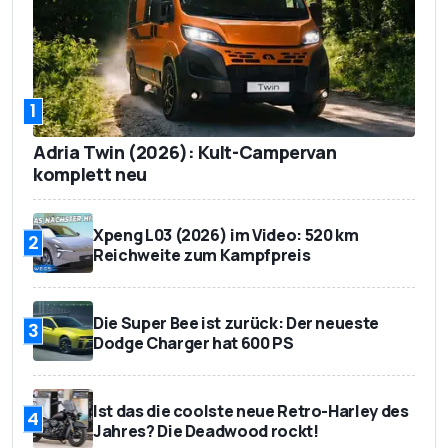
1
Adria Twin (2026): Kult-Campervan
komplett neu
Xpeng L03 (2026) im Video: 520 km
2
Reichweite zum Kampfpreis
Die Super Bee ist zurück: Der neueste
3
Dodge Charger hat 600 PS
Ist das die coolste neue Retro-Harley des
4
Jahres? Die Deadwood rockt!