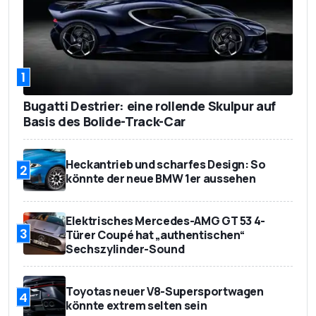
1
Bugatti Destrier: eine rollende Skulpur auf
Basis des Bolide-Track-Car
Heckantrieb und scharfes Design: So
2
könnte der neue BMW 1er aussehen
Elektrisches Mercedes-AMG GT 53 4-
3
Türer Coupé hat „authentischen“
Sechszylinder-Sound
Toyotas neuer V8-Supersportwagen
4
könnte extrem selten sein