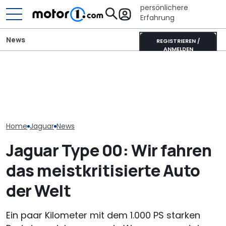
persönlichere
Erfahrung
News
REGISTRIEREN /
ANMELDEN
Jaguar Type 01 zeigt sich
Adria Twin (2026): Kult-
Dodge Super B
beim Goodwood Festival
Campervan komplett
ikonische Mo
of Speed 2026
neu
kehrt wohl zu
Home
Jaguar
News
Jaguar Type 00: Wir fahren
das meistkritisierte Auto
der Welt
Ein paar Kilometer mit dem 1.000 PS starken