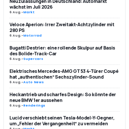
Neuzulassungen in Deutschland: Automarkt
wächst im Juli 2026
6 Aug.
-
Markt
Veloce Aperion: Irrer Zweitakt-Achtzylinder mit
280 PS
6 Aug.
-
Motorrad
Bugatti Destrier: eine rollende Skulpur auf Basis
des Bolide-Track-Car
6 Aug.
-
Supercars
Elektrisches Mercedes-AMG GT 53 4-Türer Coupé
hat „authentischen“ Sechszylinder-Sound
6 Aug.
-
Auto News
Heckantrieb und scharfes Design: So könnte der
neue BMW 1er aussehen
6 Aug.
-
Renderings
Lucid verschiebt seinen Tesla-Model-Y-Gegner,
um „Fehler der Vergangenheit“ zu vermeiden
6 Aug.
-
Markt