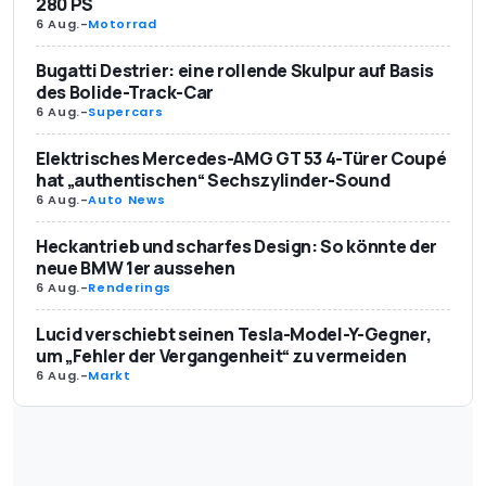
280 PS
6 Aug.
-
Motorrad
Bugatti Destrier: eine rollende Skulpur auf Basis
des Bolide-Track-Car
6 Aug.
-
Supercars
Elektrisches Mercedes-AMG GT 53 4-Türer Coupé
hat „authentischen“ Sechszylinder-Sound
6 Aug.
-
Auto News
Heckantrieb und scharfes Design: So könnte der
neue BMW 1er aussehen
6 Aug.
-
Renderings
Lucid verschiebt seinen Tesla-Model-Y-Gegner,
um „Fehler der Vergangenheit“ zu vermeiden
6 Aug.
-
Markt