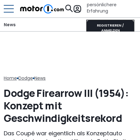
persönlichere
Erfahrung
News
REGISTRIEREN /
ANMELDEN
Dodge eröffnet
Bugatti Destrier: eine
Dodge Super B
Bestellstart für neuen
rollende Skulpur auf Basis
ikonische Mo
Charger in Europa
des Bolide-Track-Car
kehrt wohl zu
Home
Dodge
News
Dodge Firearrow III (1954):
Konzept mit
Geschwindigkeitsrekord
Das Coupé war eigentlich als Konzeptauto