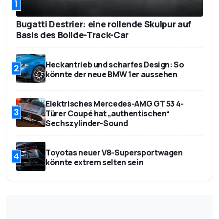
1
Bugatti Destrier: eine rollende Skulpur auf
Basis des Bolide-Track-Car
Heckantrieb und scharfes Design: So
2
könnte der neue BMW 1er aussehen
Elektrisches Mercedes-AMG GT 53 4-
3
Türer Coupé hat „authentischen“
Sechszylinder-Sound
Toyotas neuer V8-Supersportwagen
4
könnte extrem selten sein