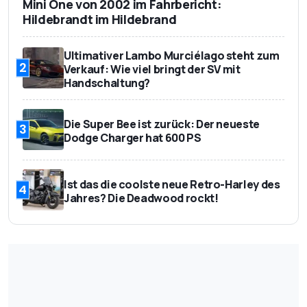
Mini One von 2002 im Fahrbericht:
Hildebrandt im Hildebrand
Ultimativer Lambo Murciélago steht zum
2
Verkauf: Wie viel bringt der SV mit
Handschaltung?
Die Super Bee ist zurück: Der neueste
3
Dodge Charger hat 600 PS
Ist das die coolste neue Retro-Harley des
4
Jahres? Die Deadwood rockt!