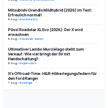
Mitsubishi Grandis Mildhybrid (2026) im Test:
Erfreulich normal!
8 Aug.
-
Einzeltests
Pössl Roadstar XL Evo (2026): Der X wird
erwachsen
8 Aug.
-
Caravan Salon
Ultimativer Lambo Murciélago steht zum
Verkauf: Wie viel bringt der SV mit
Handschaltung?
8 Aug.
-
Supercars
It’s Offroad-Time: H&R-Höherlegungsfedern für
den Ford Ranger
7 Aug.
-
Anzeige