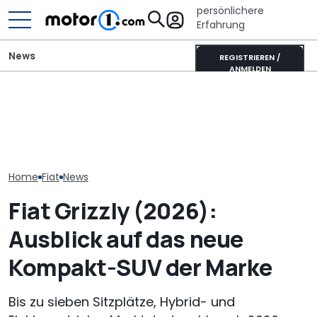
persönlichere
Erfahrung
News
REGISTRIEREN /
ANMELDEN
Dethleffs Just
Adria Twin (2026): Kult-
Wer gehört wem? Alle
Schmaler Teili
Campervan komplett
großen Automarken und
als Camperva
neu
ihre Mutterkonzerne
Alternative
Home
Fiat
News
Fiat Grizzly (2026):
Ausblick auf das neue
Kompakt-SUV der Marke
Bis zu sieben Sitzplätze, Hybrid- und