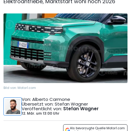
Elektroantriebe, Marktstart wohl noch 2026
Bild von:
Motor1.com
Von
: Alberto Carmone
Übersetzt von
: Stefan Wagner
Veröffentlicht von
:
Stefan Wagner
12. Mär.
um
13:00 Uhr
Als bevorzugte Quelle Motor1.com