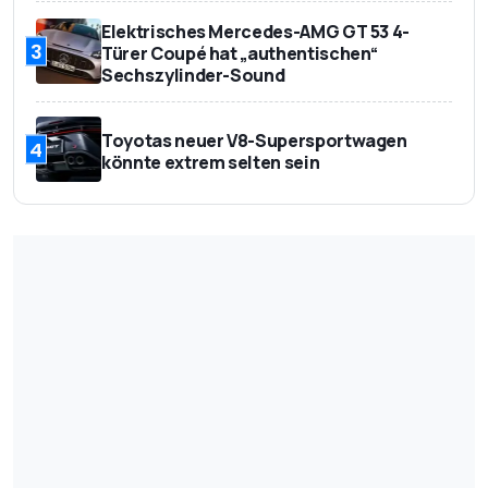
Elektrisches Mercedes-AMG GT 53 4-
3
Türer Coupé hat „authentischen“
Sechszylinder-Sound
Toyotas neuer V8-Supersportwagen
4
könnte extrem selten sein