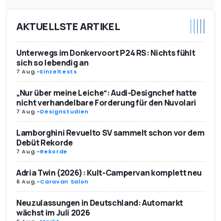
AKTUELLSTE ARTIKEL
Unterwegs im Donkervoort P24 RS: Nichts fühlt
sich so lebendig an
7 Aug.
-
Einzeltests
„Nur über meine Leiche“: Audi-Designchef hatte
nicht verhandelbare Forderung für den Nuvolari
7 Aug.
-
Designstudien
Lamborghini Revuelto SV sammelt schon vor dem
Debüt Rekorde
7 Aug.
-
Rekorde
Adria Twin (2026): Kult-Campervan komplett neu
6 Aug.
-
Caravan Salon
Neuzulassungen in Deutschland: Automarkt
wächst im Juli 2026