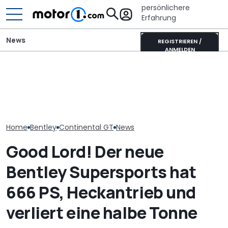
persönlichere
Erfahrung
News
REGISTRIEREN /
ANMELDEN
Bentley feiert 80 Jahre
Unterwegs im
Elektrischer B
Crewe mit einem
Donkervoort P24 RS:
Torcal nutzt 
einzigartigen Continental
Nichts fühlt sich so
Orchester, um
GTC
lebendig an
nachzubilden
Home
Bentley
Continental GT
News
Good Lord! Der neue
Bentley Supersports hat
666 PS, Heckantrieb und
verliert eine halbe Tonne